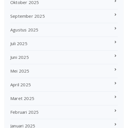
Oktober 2025
September 2025
Agustus 2025
Juli 2025
Juni 2025
Mei 2025
April 2025
Maret 2025
Februari 2025
Januari 2025