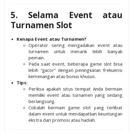
5. Selama Event atau
Turnamen Slot
Kenapa Event atau Turnamen?
Operator sering mengadakan event atau
turnamen untuk menarik lebih banyak
pemain.
Pada saat event, beberapa game slot bisa
lebih “gacor” dengan peningkatan frekuensi
kemenangan atau bonus khusus.
Tips
:
Periksa apakah situs tempat Anda bermain
memiliki event atau turnamen yang sedang
berlangsung.
Cobalah bermain game slot yang terlibat
dalam event untuk mendapatkan keuntungan
ekstra dari promosi atau hadiah.