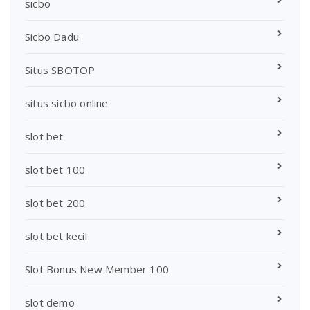
sicbo
Sicbo Dadu
Situs SBOTOP
situs sicbo online
slot bet
slot bet 100
slot bet 200
slot bet kecil
Slot Bonus New Member 100
slot demo