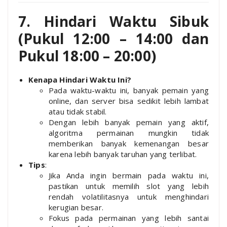
7. Hindari Waktu Sibuk
(Pukul 12:00 – 14:00 dan
Pukul 18:00 – 20:00)
Kenapa Hindari Waktu Ini?
Pada waktu-waktu ini, banyak pemain yang
online, dan server bisa sedikit lebih lambat
atau tidak stabil.
Dengan lebih banyak pemain yang aktif,
algoritma permainan mungkin tidak
memberikan banyak kemenangan besar
karena lebih banyak taruhan yang terlibat.
Tips
:
Jika Anda ingin bermain pada waktu ini,
pastikan untuk memilih slot yang lebih
rendah volatilitasnya untuk menghindari
kerugian besar.
Fokus pada permainan yang lebih santai