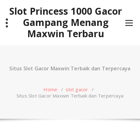
Skip
Slot Princess 1000 Gacor
to
content
Gampang Menang
Maxwin Terbaru
Situs Slot Gacor Maxwin Terbaik dan Terpercaya
Home
/
slot gacor
/
Situs Slot Gacor Maxwin Terbaik dan Terpercaya