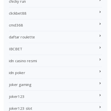
chicky run
clickbet88
cmd368
daftar roulette
IBCBET
idn casino resmi
idn poker
joker gaming
joker123
joker123 slot