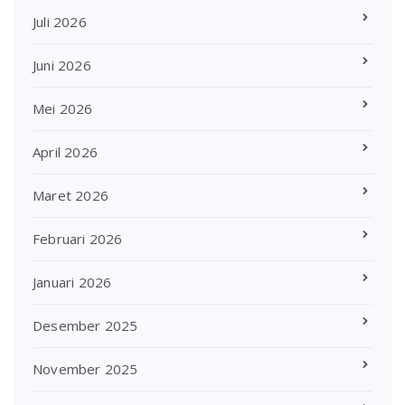
Juli 2026
Juni 2026
Mei 2026
April 2026
Maret 2026
Februari 2026
Januari 2026
Desember 2025
November 2025