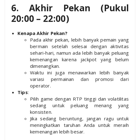
6. Akhir Pekan (Pukul
20:00 – 22:00)
Kenapa Akhir Pekan?
Pada akhir pekan, lebih banyak pemain yang
bermain setelah selesai dengan aktivitas
sehari-hari, namun ada lebih banyak peluang
kemenangan karena jackpot yang belum
dimenangkan.
Waktu ini juga menawarkan lebih banyak
variasi permainan dan promosi dari
operator.
Tips
:
Pilih game dengan RTP tinggi dan volatilitas
sedang untuk peluang menang yang
konsisten.
Jika sedang beruntung, jangan ragu untuk
meningkatkan taruhan Anda untuk meraih
kemenangan lebih besar.