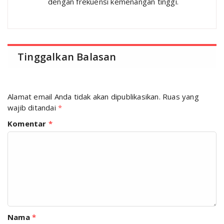
dengan frekuensi kemenangan tinggi.
Tinggalkan Balasan
Alamat email Anda tidak akan dipublikasikan.
Ruas yang
wajib ditandai
*
Komentar
*
Nama
*