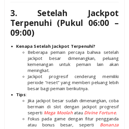
3. Setelah Jackpot
Terpenuhi (Pukul 06:00 –
09:00)
Kenapa Setelah Jackpot Terpenuhi?
Beberapa pemain percaya bahwa setelah
jackpot besar dimenangkan, peluang
kemenangan untuk pemain lain akan
meningkat.
Jackpot progresif cenderung memiliki
periode “reset” yang memberi peluang lebih
besar bagi pemain berikutnya.
Tips
:
Jika jackpot besar sudah dimenangkan, coba
bermain di slot dengan jackpot progresif
seperti
Mega Moolah
atau
Divine Fortune
.
Fokus pada game dengan fitur pengganda
atau bonus besar, seperti
Bonanza