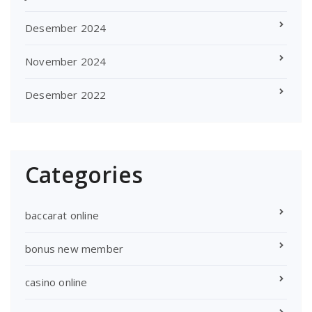
Desember 2024
November 2024
Desember 2022
Categories
baccarat online
bonus new member
casino online