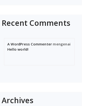
Recent Comments
A WordPress Commenter
mengenai
Hello world!
Archives