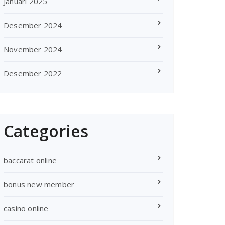
Januari 2025
Desember 2024
November 2024
Desember 2022
Categories
baccarat online
bonus new member
casino online