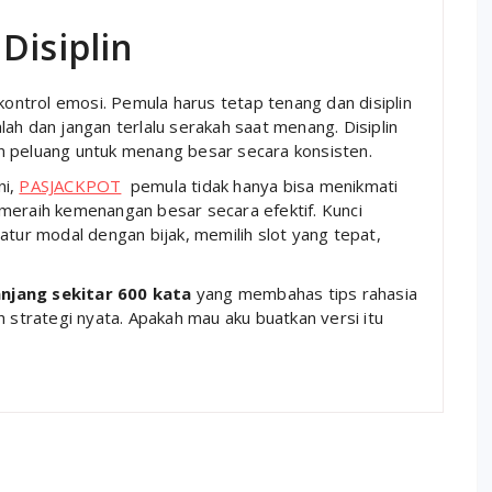
Disiplin
 kontrol emosi. Pemula harus tetap tenang dan disiplin
ah dan jangan terlalu serakah saat menang. Disiplin
n peluang untuk menang besar secara konsisten.
ni,
PASJACKPOT
pemula tidak hanya bisa menikmati
meraih kemenangan besar secara efektif. Kunci
r modal dengan bijak, memilih slot yang tepat,
anjang sekitar 600 kata
yang membahas tips rahasia
h strategi nyata. Apakah mau aku buatkan versi itu