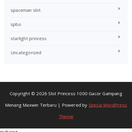
spaceman slot
spbo
starlight princess
Uncategorized
Copyright © 2026 Slot Princess 1000 Gacor Gampang
Menang Maxwin Terbaru | Powered by
Specia WordPress
Theme
mahjong