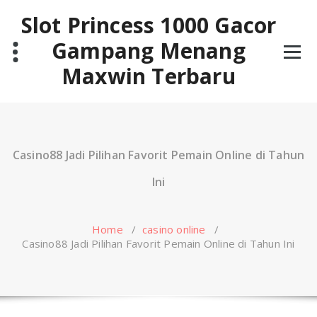
Skip
Slot Princess 1000 Gacor
to
content
Gampang Menang
Maxwin Terbaru
Casino88 Jadi Pilihan Favorit Pemain Online di Tahun
Ini
Home
/
casino online
/
Casino88 Jadi Pilihan Favorit Pemain Online di Tahun Ini