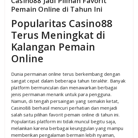
Casino88 Jadi Pilihan Favorit
Pemain Online di Tahun Ini
Popularitas Casino88
Terus Meningkat di
Kalangan Pemain
Online
Dunia permainan online terus berkembang dengan
sangat cepat dalam beberapa tahun terakhir. Banyak
platform bermunculan dan menawarkan berbagai
jenis permainan menarik untuk para pengguna.
Namun, di tengah persaingan yang semakin ketat,
Casino88
berhasil mencuri perhatian dan menjadi
salah satu pilihan favorit pemain online di tahun ini.
Popularitas platform ini tidak muncul begitu saja,
melainkan karena berbagai keunggulan yang mampu
memberikan pengalaman bermain lebih nyaman,