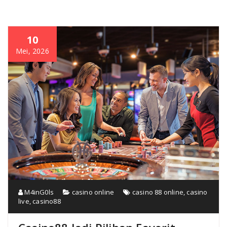
10
Mei, 2026
M4inG0ls
casino online
casino 88 online
,
casino
live
,
casino88