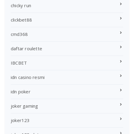
chicky run
clickbet88
cmd368
daftar roulette
IBCBET
idn casino resmi
idn poker
joker gaming
joker123