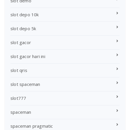
slot demo
slot depo 10k
slot depo 5k
slot gacor
slot gacor hari ini
slot qris
slot spaceman
slot777
spaceman
spaceman pragmatic