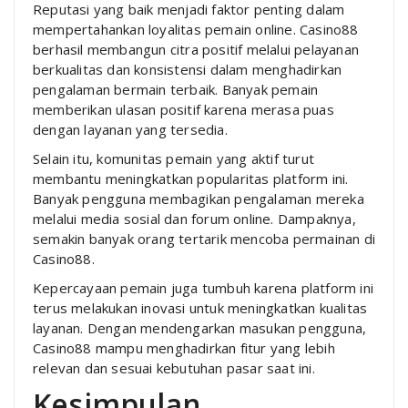
Reputasi yang baik menjadi faktor penting dalam
mempertahankan loyalitas pemain online. Casino88
berhasil membangun citra positif melalui pelayanan
berkualitas dan konsistensi dalam menghadirkan
pengalaman bermain terbaik. Banyak pemain
memberikan ulasan positif karena merasa puas
dengan layanan yang tersedia.
Selain itu, komunitas pemain yang aktif turut
membantu meningkatkan popularitas platform ini.
Banyak pengguna membagikan pengalaman mereka
melalui media sosial dan forum online. Dampaknya,
semakin banyak orang tertarik mencoba permainan di
Casino88.
Kepercayaan pemain juga tumbuh karena platform ini
terus melakukan inovasi untuk meningkatkan kualitas
layanan. Dengan mendengarkan masukan pengguna,
Casino88 mampu menghadirkan fitur yang lebih
relevan dan sesuai kebutuhan pasar saat ini.
Kesimpulan