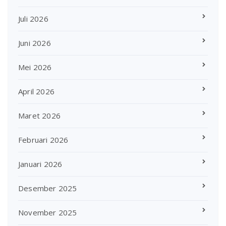
Juli 2026
Juni 2026
Mei 2026
April 2026
Maret 2026
Februari 2026
Januari 2026
Desember 2025
November 2025