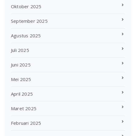
Oktober 2025
September 2025
Agustus 2025
Juli 2025
Juni 2025
Mei 2025
April 2025
Maret 2025
Februari 2025