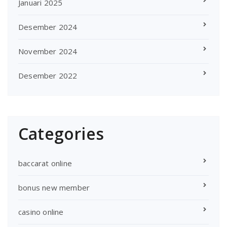
Januari 2025
Desember 2024
November 2024
Desember 2022
Categories
baccarat online
bonus new member
casino online