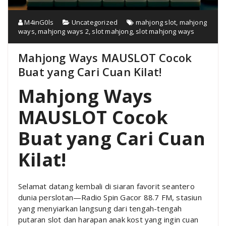
M4inG0ls
Uncategorized
mahjong slot
,
mahjong
ways
,
mahjong ways 2
,
slot mahjong
,
slot mahjong ways
Mahjong Ways MAUSLOT Cocok
Buat yang Cari Cuan Kilat!
Mahjong Ways
MAUSLOT Cocok
Buat yang Cari Cuan
Kilat!
Selamat datang kembali di siaran favorit seantero
dunia perslotan—Radio Spin Gacor 88.7 FM, stasiun
yang menyiarkan langsung dari tengah-tengah
putaran slot dan harapan anak kost yang ingin cuan