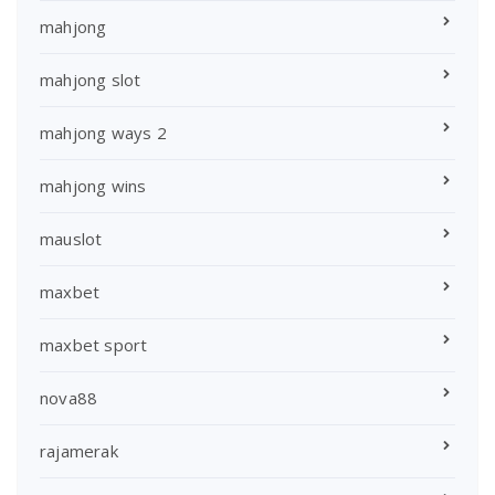
mahjong
mahjong slot
mahjong ways 2
mahjong wins
mauslot
maxbet
maxbet sport
nova88
rajamerak