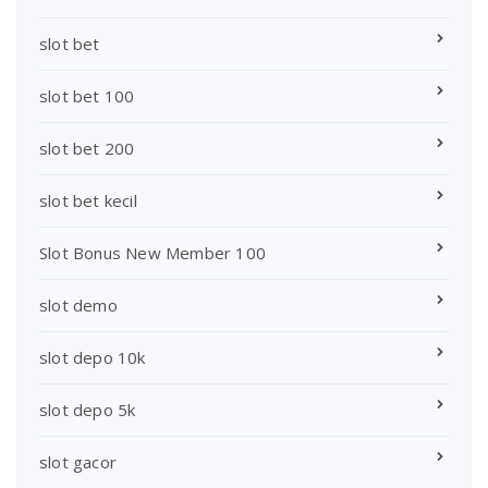
slot bet
slot bet 100
slot bet 200
slot bet kecil
Slot Bonus New Member 100
slot demo
slot depo 10k
slot depo 5k
slot gacor