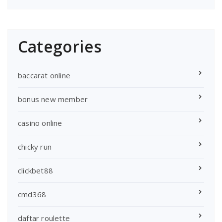
Categories
baccarat online
bonus new member
casino online
chicky run
clickbet88
cmd368
daftar roulette