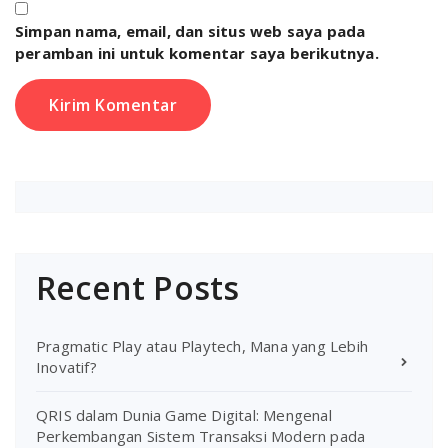
Simpan nama, email, dan situs web saya pada
peramban ini untuk komentar saya berikutnya.
Recent Posts
Pragmatic Play atau Playtech, Mana yang Lebih
Inovatif?
QRIS dalam Dunia Game Digital: Mengenal
Perkembangan Sistem Transaksi Modern pada