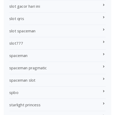
slot gacor hari ini
slot qris
slot spaceman
slot777
spaceman
spaceman pragmatic
spaceman slot
spbo
starlight princess