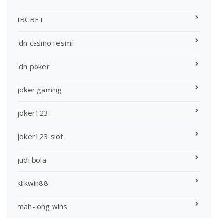
IBCBET
idn casino resmi
idn poker
joker gaming
joker123
joker123 slot
judi bola
kilkwin88
mah-jong wins