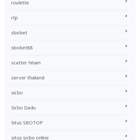
roulette
rtp
sbobet
sbobet88
scatter hitam
server thailand
sicbo
Sicbo Dadu
Situs SBOTOP
situs sicbo online