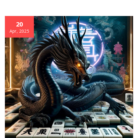
20
Apr, 2025