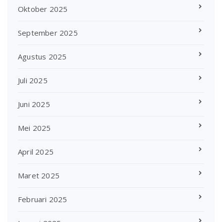
Oktober 2025
September 2025
Agustus 2025
Juli 2025
Juni 2025
Mei 2025
April 2025
Maret 2025
Februari 2025