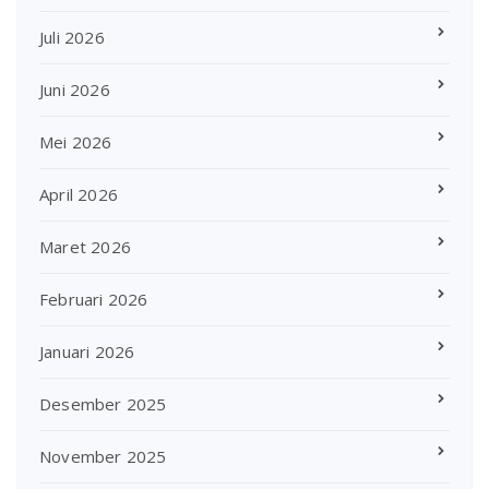
Juli 2026
Juni 2026
Mei 2026
April 2026
Maret 2026
Februari 2026
Januari 2026
Desember 2025
November 2025