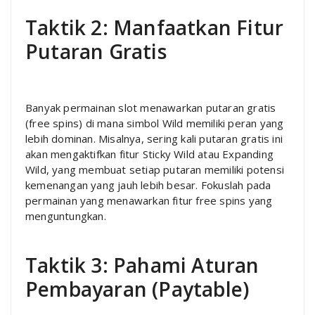
Taktik 2: Manfaatkan Fitur
Putaran Gratis
Banyak permainan slot menawarkan putaran gratis
(free spins) di mana simbol Wild memiliki peran yang
lebih dominan. Misalnya, sering kali putaran gratis ini
akan mengaktifkan fitur Sticky Wild atau Expanding
Wild, yang membuat setiap putaran memiliki potensi
kemenangan yang jauh lebih besar. Fokuslah pada
permainan yang menawarkan fitur free spins yang
menguntungkan.
Taktik 3: Pahami Aturan
Pembayaran (Paytable)