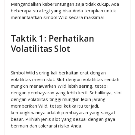
Mengandalkan keberuntungan saja tidak cukup. Ada
beberapa strategi yang bisa Anda terapkan untuk
memanfaatkan simbol Wild secara maksimal.
Taktik 1: Perhatikan
Volatilitas Slot
Simbol Wild sering kali berkaitan erat dengan
volatilitas mesin slot. Slot dengan volatilitas rendah
mungkin menawarkan Wild lebih sering, tetapi
dengan pembayaran yang lebih kecil. Sebaliknya, slot
dengan volatilitas tinggi mungkin lebih jarang
memberikan Wild, tetapi ketika itu terjadi,
kemungkinannya adalah pembayaran yang sangat
besar. Pilihlah jenis slot yang sesuai dengan gaya
bermain dan toleransi risiko Anda.