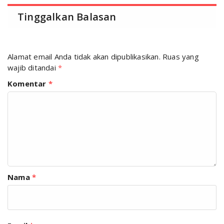
Tinggalkan Balasan
Alamat email Anda tidak akan dipublikasikan.
Ruas yang
wajib ditandai
*
Komentar
*
Nama
*