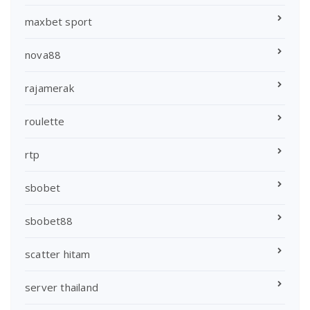
maxbet sport
nova88
rajamerak
roulette
rtp
sbobet
sbobet88
scatter hitam
server thailand