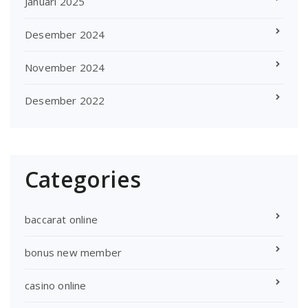
Januari 2025
Desember 2024
November 2024
Desember 2022
Categories
baccarat online
bonus new member
casino online