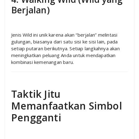
Berjalan)
Jenis Wild ini unik karena akan “berjalan” melintasi
gulungan, biasanya dari satu sisi ke sisi lain, pada
setiap putaran berikutnya. Setiap langkahnya akan
meningkatkan peluang Anda untuk mendapatkan
kombinasi kemenangan baru.
Taktik Jitu
Memanfaatkan Simbol
Pengganti