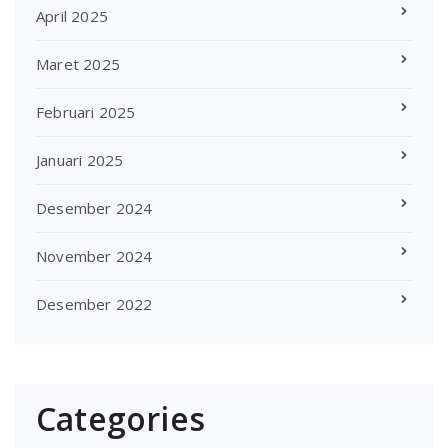
April 2025
Maret 2025
Februari 2025
Januari 2025
Desember 2024
November 2024
Desember 2022
Categories