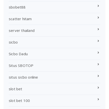
sbobet88
scatter hitam
server thailand
sicbo
Sicbo Dadu
Situs SBOTOP
situs sicbo online
slot bet
slot bet 100