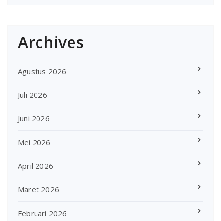
Archives
Agustus 2026
Juli 2026
Juni 2026
Mei 2026
April 2026
Maret 2026
Februari 2026