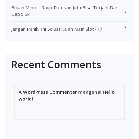
Bukan Mimpi, Raup Ratusan Juta Bisa Terjadi Dari
Depo 5k
Jangan Panik, Ini Solusi Kalah Main Slot777
Recent Comments
A WordPress Commenter
mengenai
Hello
world!