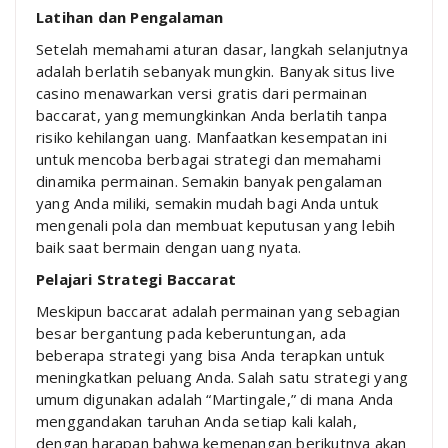
Latihan dan Pengalaman
Setelah memahami aturan dasar, langkah selanjutnya
adalah berlatih sebanyak mungkin. Banyak situs live
casino menawarkan versi gratis dari permainan
baccarat, yang memungkinkan Anda berlatih tanpa
risiko kehilangan uang. Manfaatkan kesempatan ini
untuk mencoba berbagai strategi dan memahami
dinamika permainan. Semakin banyak pengalaman
yang Anda miliki, semakin mudah bagi Anda untuk
mengenali pola dan membuat keputusan yang lebih
baik saat bermain dengan uang nyata.
Pelajari Strategi Baccarat
Meskipun baccarat adalah permainan yang sebagian
besar bergantung pada keberuntungan, ada
beberapa strategi yang bisa Anda terapkan untuk
meningkatkan peluang Anda. Salah satu strategi yang
umum digunakan adalah “Martingale,” di mana Anda
menggandakan taruhan Anda setiap kali kalah,
dengan harapan bahwa kemenangan berikutnya akan