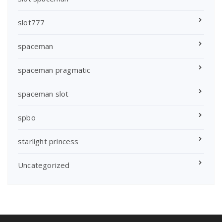
slot777
spaceman
spaceman pragmatic
spaceman slot
spbo
starlight princess
Uncategorized