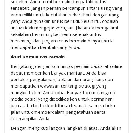
sebelum Anda mulai bermain dan patuhi batas
tersebut. Jangan pernah bercampur antara uang yang
Anda miliki untuk kebutuhan sehari-hari dengan uang
yang Anda gunakan untuk berjudi. Selain itu, cobalah
untuk tidak mengejar kerugian. Jika Anda mengalami
kekalahan beruntun, berhenti sejenak untuk
merenung dan jangan terus bermain hanya untuk
mendapatkan kembali uang Anda.
Ikuti Komunitas Pemain
Bergabung dengan komunitas pemain baccarat online
dapat memberikan banyak manfaat. Anda bisa
bertukar pengalaman, belajar dari orang lain, dan
mendapatkan wawasan tentang strategi yang
mungkin belum Anda coba. Banyak forum dan grup
media sosial yang didedikasikan untuk permainan
baccarat, dan berkontribusi di sana bisa membuka
jalan untuk memperdalam pengetahuan serta
keterampilan Anda.
Dengan mengikuti langkah-langkah di atas, Anda akan