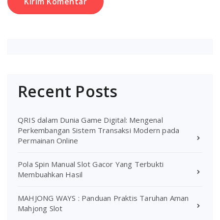
Recent Posts
QRIS dalam Dunia Game Digital: Mengenal
Perkembangan Sistem Transaksi Modern pada
Permainan Online
Pola Spin Manual Slot Gacor Yang Terbukti
Membuahkan Hasil
MAHJONG WAYS : Panduan Praktis Taruhan Aman
Mahjong Slot