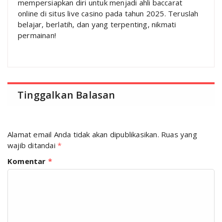
mempersiapkan diri untuk menjadi ahli baccarat
online di situs live casino pada tahun 2025. Teruslah
belajar, berlatih, dan yang terpenting, nikmati
permainan!
Tinggalkan Balasan
Alamat email Anda tidak akan dipublikasikan.
Ruas yang
wajib ditandai
*
Komentar
*