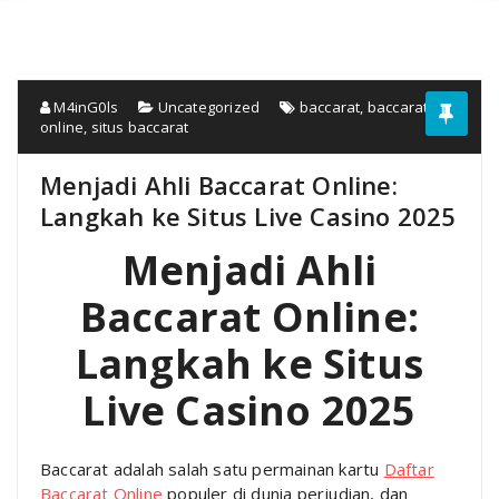
M4inG0ls
Uncategorized
baccarat
,
baccarat
online
,
situs baccarat
Menjadi Ahli Baccarat Online:
Langkah ke Situs Live Casino 2025
Menjadi Ahli
Baccarat Online:
Langkah ke Situs
Live Casino 2025
Baccarat adalah salah satu permainan kartu
Daftar
Baccarat Online
populer di dunia perjudian, dan