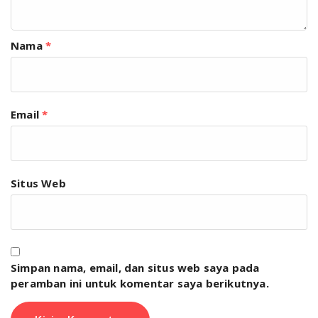
Nama
*
Email
*
Situs Web
Simpan nama, email, dan situs web saya pada
peramban ini untuk komentar saya berikutnya.