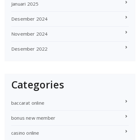
Januari 2025
Desember 2024
November 2024
Desember 2022
Categories
baccarat online
bonus new member
casino online