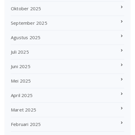
Oktober 2025
September 2025
Agustus 2025
Juli 2025
Juni 2025
Mei 2025
April 2025
Maret 2025
Februari 2025