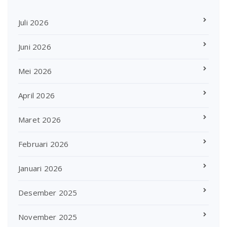
Juli 2026
Juni 2026
Mei 2026
April 2026
Maret 2026
Februari 2026
Januari 2026
Desember 2025
November 2025