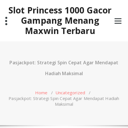
Skip
Slot Princess 1000 Gacor
to
content
Gampang Menang
Maxwin Terbaru
Pasjackpot: Strategi Spin Cepat Agar Mendapat
Hadiah Maksimal
Home
/
Uncategorized
/
Pasjackpot: Strategi Spin Cepat Agar Mendapat Hadiah
Maksimal