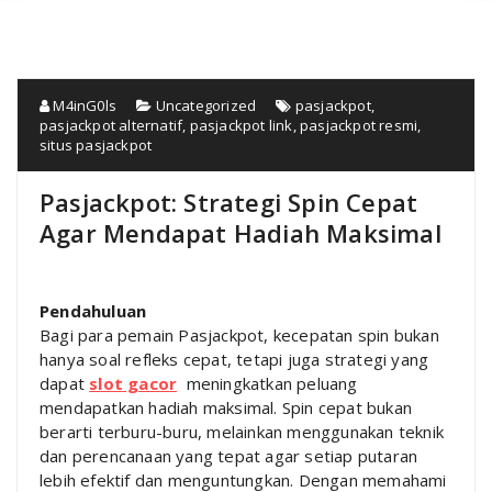
M4inG0ls
Uncategorized
pasjackpot
,
pasjackpot alternatif
,
pasjackpot link
,
pasjackpot resmi
,
situs pasjackpot
Pasjackpot: Strategi Spin Cepat
Agar Mendapat Hadiah Maksimal
Pendahuluan
Bagi para pemain Pasjackpot, kecepatan spin bukan
hanya soal refleks cepat, tetapi juga strategi yang
dapat
slot gacor
meningkatkan peluang
mendapatkan hadiah maksimal. Spin cepat bukan
berarti terburu-buru, melainkan menggunakan teknik
dan perencanaan yang tepat agar setiap putaran
lebih efektif dan menguntungkan. Dengan memahami