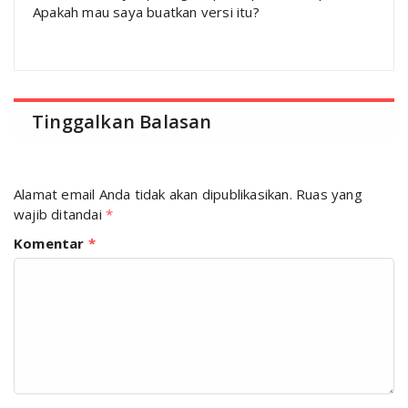
Apakah mau saya buatkan versi itu?
Tinggalkan Balasan
Alamat email Anda tidak akan dipublikasikan.
Ruas yang
wajib ditandai
*
Komentar
*