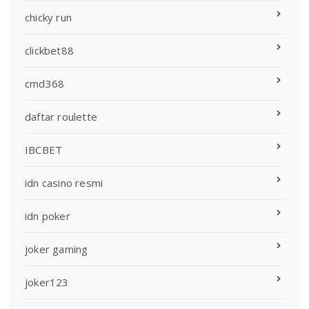
chicky run
clickbet88
cmd368
daftar roulette
IBCBET
idn casino resmi
idn poker
joker gaming
joker123