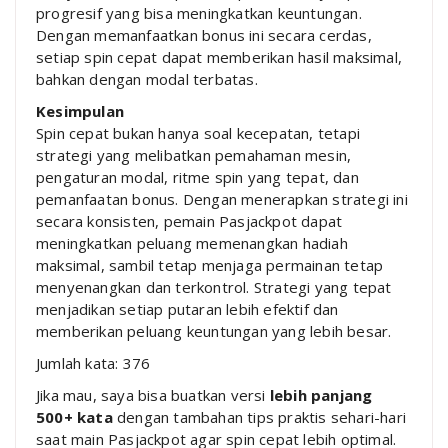
progresif yang bisa meningkatkan keuntungan.
Dengan memanfaatkan bonus ini secara cerdas,
setiap spin cepat dapat memberikan hasil maksimal,
bahkan dengan modal terbatas.
Kesimpulan
Spin cepat bukan hanya soal kecepatan, tetapi
strategi yang melibatkan pemahaman mesin,
pengaturan modal, ritme spin yang tepat, dan
pemanfaatan bonus. Dengan menerapkan strategi ini
secara konsisten, pemain Pasjackpot dapat
meningkatkan peluang memenangkan hadiah
maksimal, sambil tetap menjaga permainan tetap
menyenangkan dan terkontrol. Strategi yang tepat
menjadikan setiap putaran lebih efektif dan
memberikan peluang keuntungan yang lebih besar.
Jumlah kata: 376
Jika mau, saya bisa buatkan versi
lebih panjang
500+ kata
dengan tambahan tips praktis sehari-hari
saat main Pasjackpot agar spin cepat lebih optimal.