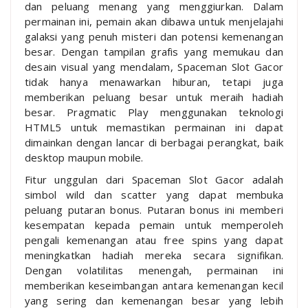
dan peluang menang yang menggiurkan. Dalam
permainan ini, pemain akan dibawa untuk menjelajahi
galaksi yang penuh misteri dan potensi kemenangan
besar. Dengan tampilan grafis yang memukau dan
desain visual yang mendalam, Spaceman Slot Gacor
tidak hanya menawarkan hiburan, tetapi juga
memberikan peluang besar untuk meraih hadiah
besar. Pragmatic Play menggunakan teknologi
HTML5 untuk memastikan permainan ini dapat
dimainkan dengan lancar di berbagai perangkat, baik
desktop maupun mobile.
Fitur unggulan dari Spaceman Slot Gacor adalah
simbol wild dan scatter yang dapat membuka
peluang putaran bonus. Putaran bonus ini memberi
kesempatan kepada pemain untuk memperoleh
pengali kemenangan atau free spins yang dapat
meningkatkan hadiah mereka secara signifikan.
Dengan volatilitas menengah, permainan ini
memberikan keseimbangan antara kemenangan kecil
yang sering dan kemenangan besar yang lebih