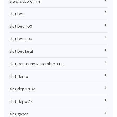
situs sicbo online
slot bet
slot bet 100
slot bet 200
slot bet kecil
Slot Bonus New Member 100
slot demo
slot depo 10k
slot depo 5k
slot gacor