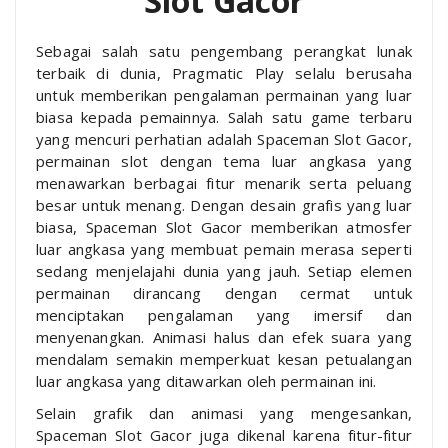
Slot Gacor
Sebagai salah satu pengembang perangkat lunak
terbaik di dunia, Pragmatic Play selalu berusaha
untuk memberikan pengalaman permainan yang luar
biasa kepada pemainnya. Salah satu game terbaru
yang mencuri perhatian adalah Spaceman Slot Gacor,
permainan slot dengan tema luar angkasa yang
menawarkan berbagai fitur menarik serta peluang
besar untuk menang. Dengan desain grafis yang luar
biasa, Spaceman Slot Gacor memberikan atmosfer
luar angkasa yang membuat pemain merasa seperti
sedang menjelajahi dunia yang jauh. Setiap elemen
permainan dirancang dengan cermat untuk
menciptakan pengalaman yang imersif dan
menyenangkan. Animasi halus dan efek suara yang
mendalam semakin memperkuat kesan petualangan
luar angkasa yang ditawarkan oleh permainan ini.
Selain grafik dan animasi yang mengesankan,
Spaceman Slot Gacor juga dikenal karena fitur-fitur