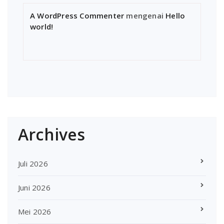
A WordPress Commenter
mengenai
Hello
world!
Archives
Juli 2026
Juni 2026
Mei 2026