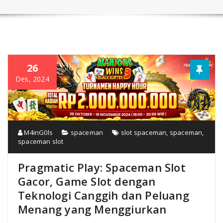
26
Des, 2024
M4inG0ls
spaceman
slot spaceman
,
spaceman
,
spaceman slot
Pragmatic Play: Spaceman Slot
Gacor, Game Slot dengan
Teknologi Canggih dan Peluang
Menang yang Menggiurkan