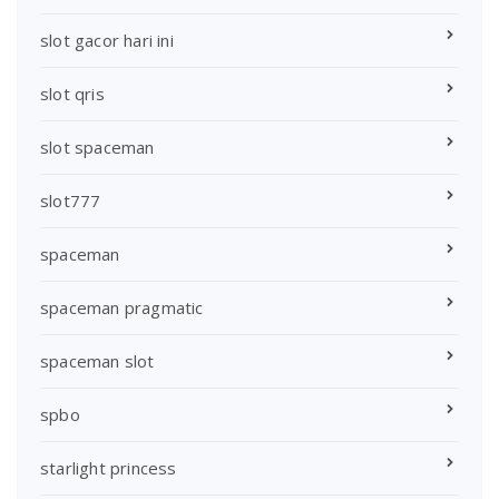
slot gacor hari ini
slot qris
slot spaceman
slot777
spaceman
spaceman pragmatic
spaceman slot
spbo
starlight princess