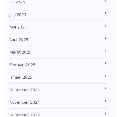
Juli 2025
Juni 2025
Mei 2025
April 2025
Maret 2025
Februari 2025
Januari 2025
Desember 2024
November 2024
Desember 2022