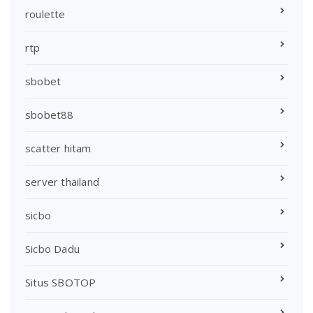
roulette
rtp
sbobet
sbobet88
scatter hitam
server thailand
sicbo
Sicbo Dadu
Situs SBOTOP