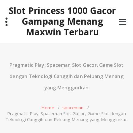
Skip
Slot Princess 1000 Gacor
to
content
Gampang Menang
Maxwin Terbaru
Pragmatic Play: Spaceman Slot Gacor, Game Slot
dengan Teknologi Canggih dan Peluang Menang
yang Menggiurkan
Home
/
spaceman
/
Pragmatic Play: Spaceman Slot Gacor, Game Slot dengan
Teknologi Canggih dan Peluang Menang yang Menggiurkan