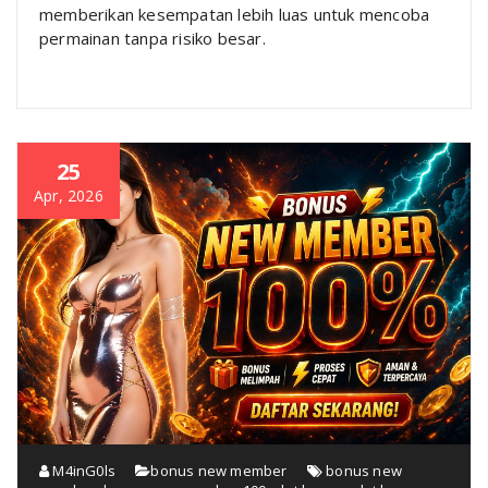
memberikan kesempatan lebih luas untuk mencoba
permainan tanpa risiko besar.
25
Apr, 2026
M4inG0ls
bonus new member
bonus new