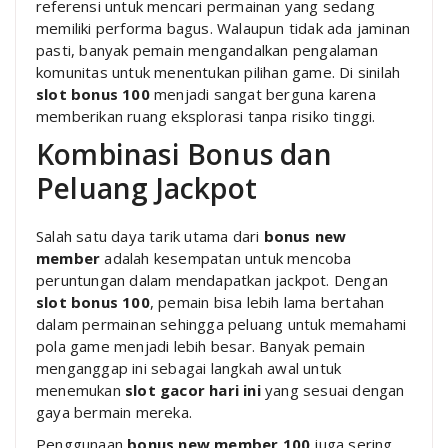
referensi untuk mencari permainan yang sedang
memiliki performa bagus. Walaupun tidak ada jaminan
pasti, banyak pemain mengandalkan pengalaman
komunitas untuk menentukan pilihan game. Di sinilah
slot bonus 100
menjadi sangat berguna karena
memberikan ruang eksplorasi tanpa risiko tinggi.
Kombinasi Bonus dan
Peluang Jackpot
Salah satu daya tarik utama dari
bonus new
member
adalah kesempatan untuk mencoba
peruntungan dalam mendapatkan jackpot. Dengan
slot bonus 100
, pemain bisa lebih lama bertahan
dalam permainan sehingga peluang untuk memahami
pola game menjadi lebih besar. Banyak pemain
menganggap ini sebagai langkah awal untuk
menemukan
slot gacor hari ini
yang sesuai dengan
gaya bermain mereka.
Penggunaan
bonus new member 100
juga sering