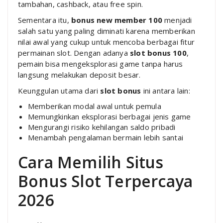
tambahan, cashback, atau free spin.
Sementara itu,
bonus new member 100
menjadi
salah satu yang paling diminati karena memberikan
nilai awal yang cukup untuk mencoba berbagai fitur
permainan slot. Dengan adanya
slot bonus 100
,
pemain bisa mengeksplorasi game tanpa harus
langsung melakukan deposit besar.
Keunggulan utama dari
slot bonus
ini antara lain:
Memberikan modal awal untuk pemula
Memungkinkan eksplorasi berbagai jenis game
Mengurangi risiko kehilangan saldo pribadi
Menambah pengalaman bermain lebih santai
Cara Memilih Situs
Bonus Slot Terpercaya
2026