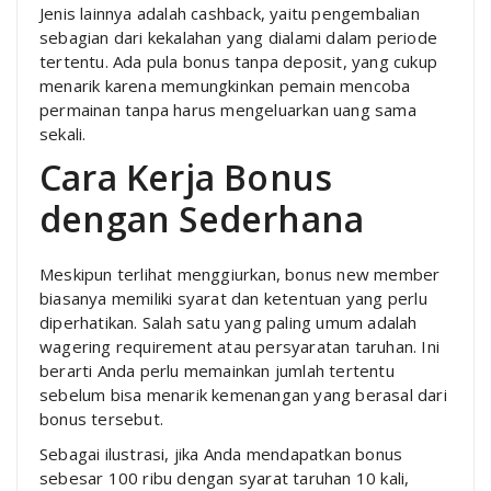
Jenis lainnya adalah cashback, yaitu pengembalian
sebagian dari kekalahan yang dialami dalam periode
tertentu. Ada pula bonus tanpa deposit, yang cukup
menarik karena memungkinkan pemain mencoba
permainan tanpa harus mengeluarkan uang sama
sekali.
Cara Kerja Bonus
dengan Sederhana
Meskipun terlihat menggiurkan, bonus new member
biasanya memiliki syarat dan ketentuan yang perlu
diperhatikan. Salah satu yang paling umum adalah
wagering requirement atau persyaratan taruhan. Ini
berarti Anda perlu memainkan jumlah tertentu
sebelum bisa menarik kemenangan yang berasal dari
bonus tersebut.
Sebagai ilustrasi, jika Anda mendapatkan bonus
sebesar 100 ribu dengan syarat taruhan 10 kali,