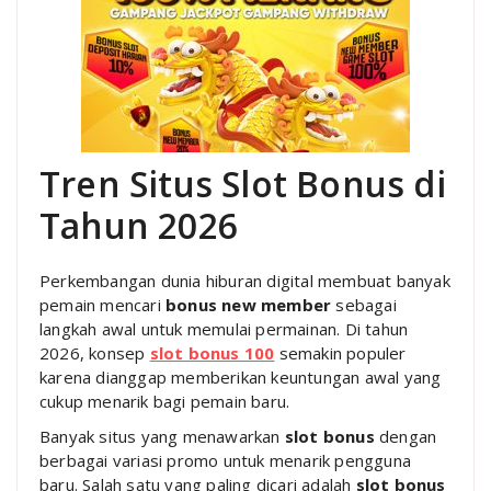
Tren Situs Slot Bonus di
Tahun 2026
Perkembangan dunia hiburan digital membuat banyak
pemain mencari
bonus new member
sebagai
langkah awal untuk memulai permainan. Di tahun
2026, konsep
slot bonus 100
semakin populer
karena dianggap memberikan keuntungan awal yang
cukup menarik bagi pemain baru.
Banyak situs yang menawarkan
slot bonus
dengan
berbagai variasi promo untuk menarik pengguna
baru. Salah satu yang paling dicari adalah
slot bonus