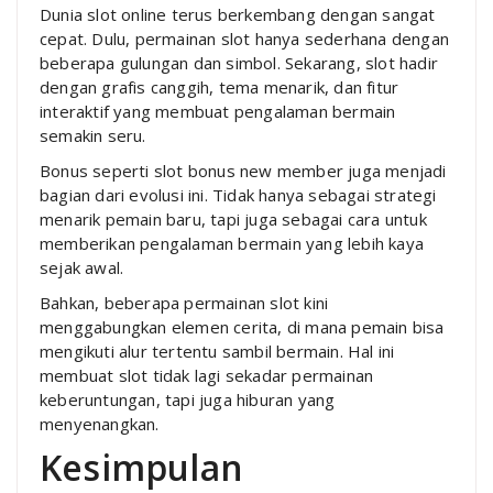
Dunia slot online terus berkembang dengan sangat
cepat. Dulu, permainan slot hanya sederhana dengan
beberapa gulungan dan simbol. Sekarang, slot hadir
dengan grafis canggih, tema menarik, dan fitur
interaktif yang membuat pengalaman bermain
semakin seru.
Bonus seperti slot bonus new member juga menjadi
bagian dari evolusi ini. Tidak hanya sebagai strategi
menarik pemain baru, tapi juga sebagai cara untuk
memberikan pengalaman bermain yang lebih kaya
sejak awal.
Bahkan, beberapa permainan slot kini
menggabungkan elemen cerita, di mana pemain bisa
mengikuti alur tertentu sambil bermain. Hal ini
membuat slot tidak lagi sekadar permainan
keberuntungan, tapi juga hiburan yang
menyenangkan.
Kesimpulan