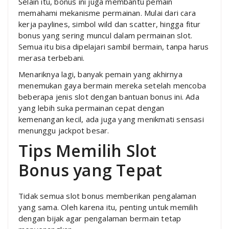
Selain itu, bonus ini juga membantu pemain
memahami mekanisme permainan. Mulai dari cara
kerja paylines, simbol wild dan scatter, hingga fitur
bonus yang sering muncul dalam permainan slot.
Semua itu bisa dipelajari sambil bermain, tanpa harus
merasa terbebani.
Menariknya lagi, banyak pemain yang akhirnya
menemukan gaya bermain mereka setelah mencoba
beberapa jenis slot dengan bantuan bonus ini. Ada
yang lebih suka permainan cepat dengan
kemenangan kecil, ada juga yang menikmati sensasi
menunggu jackpot besar.
Tips Memilih Slot
Bonus yang Tepat
Tidak semua slot bonus memberikan pengalaman
yang sama. Oleh karena itu, penting untuk memilih
dengan bijak agar pengalaman bermain tetap