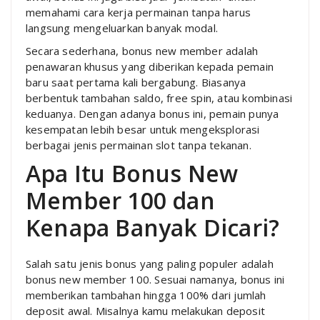
memahami cara kerja permainan tanpa harus
langsung mengeluarkan banyak modal.
Secara sederhana, bonus new member adalah
penawaran khusus yang diberikan kepada pemain
baru saat pertama kali bergabung. Biasanya
berbentuk tambahan saldo, free spin, atau kombinasi
keduanya. Dengan adanya bonus ini, pemain punya
kesempatan lebih besar untuk mengeksplorasi
berbagai jenis permainan slot tanpa tekanan.
Apa Itu Bonus New
Member 100 dan
Kenapa Banyak Dicari?
Salah satu jenis bonus yang paling populer adalah
bonus new member 100. Sesuai namanya, bonus ini
memberikan tambahan hingga 100% dari jumlah
deposit awal. Misalnya kamu melakukan deposit