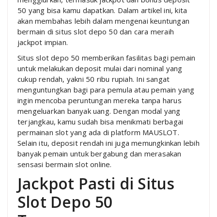
50 yang bisa kamu dapatkan. Dalam artikel ini, kita
akan membahas lebih dalam mengenai keuntungan
bermain di situs slot depo 50 dan cara meraih
jackpot impian.
Situs slot depo 50 memberikan fasilitas bagi pemain
untuk melakukan deposit mulai dari nominal yang
cukup rendah, yakni 50 ribu rupiah. Ini sangat
menguntungkan bagi para pemula atau pemain yang
ingin mencoba peruntungan mereka tanpa harus
mengeluarkan banyak uang. Dengan modal yang
terjangkau, kamu sudah bisa menikmati berbagai
permainan slot yang ada di platform MAUSLOT.
Selain itu, deposit rendah ini juga memungkinkan lebih
banyak pemain untuk bergabung dan merasakan
sensasi bermain slot online.
Jackpot Pasti di Situs
Slot Depo 50