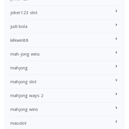
joker123 slot
judi bola
kilkwin88
mah-jong wins
mahjong
mahjong slot
mahjong ways 2
mahjong wins
mauslot