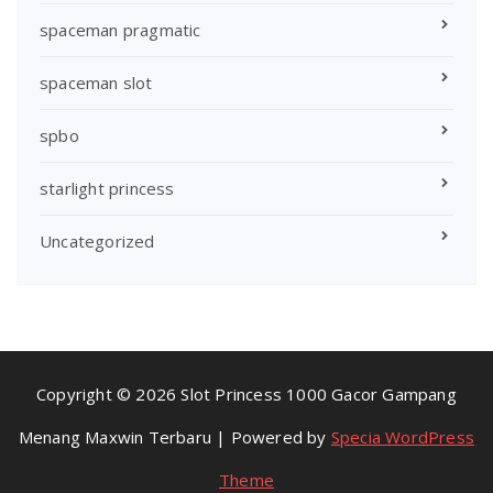
spaceman pragmatic
spaceman slot
spbo
starlight princess
Uncategorized
Copyright © 2026 Slot Princess 1000 Gacor Gampang
Menang Maxwin Terbaru | Powered by
Specia WordPress
Theme