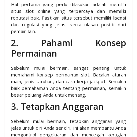
Hal pertama yang perlu dilakukan adalah memilih
situs slot online yang terpercaya dan memiliki
reputasi baik. Pastikan situs tersebut memiliki lisensi
dan regulasi yang jelas, serta ulasan positif dari
pemain lain.
2. Pahami Konsep
Permainan
Sebelum mulai bermain, sangat penting untuk
memahami konsep permainan slot. Bacalah aturan
main, jenis taruhan, dan cara kerja jackpot. Semakin
baik pemahaman Anda tentang permainan, semakin
besar peluang Anda untuk menang.
3. Tetapkan Anggaran
Sebelum mulai bermain, tetapkan anggaran yang
jelas untuk diri Anda sendiri. Ini akan membantu Anda
mengontrol pengeluaran dan mencegah kerugian