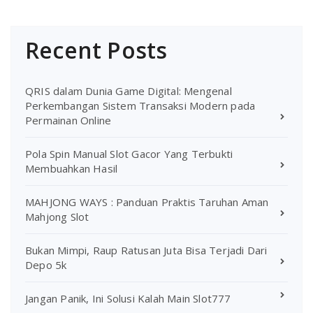
Recent Posts
QRIS dalam Dunia Game Digital: Mengenal
Perkembangan Sistem Transaksi Modern pada
Permainan Online
Pola Spin Manual Slot Gacor Yang Terbukti
Membuahkan Hasil
MAHJONG WAYS : Panduan Praktis Taruhan Aman
Mahjong Slot
Bukan Mimpi, Raup Ratusan Juta Bisa Terjadi Dari
Depo 5k
Jangan Panik, Ini Solusi Kalah Main Slot777