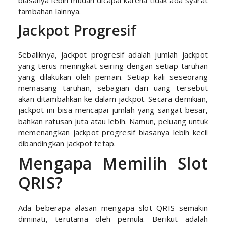
tambahan lainnya.
Jackpot Progresif
Sebaliknya, jackpot progresif adalah jumlah jackpot
yang terus meningkat seiring dengan setiap taruhan
yang dilakukan oleh pemain. Setiap kali seseorang
memasang taruhan, sebagian dari uang tersebut
akan ditambahkan ke dalam jackpot. Secara demikian,
jackpot ini bisa mencapai jumlah yang sangat besar,
bahkan ratusan juta atau lebih. Namun, peluang untuk
memenangkan jackpot progresif biasanya lebih kecil
dibandingkan jackpot tetap.
Mengapa Memilih Slot
QRIS?
Ada beberapa alasan mengapa slot QRIS semakin
diminati, terutama oleh pemula. Berikut adalah