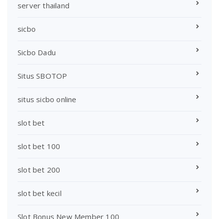
server thailand
sicbo
Sicbo Dadu
Situs SBOTOP
situs sicbo online
slot bet
slot bet 100
slot bet 200
slot bet kecil
Slot Bonus New Member 100