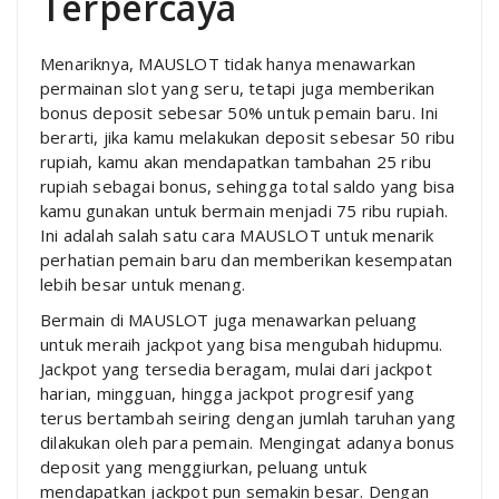
Terpercaya
Menariknya, MAUSLOT tidak hanya menawarkan
permainan slot yang seru, tetapi juga memberikan
bonus deposit sebesar 50% untuk pemain baru. Ini
berarti, jika kamu melakukan deposit sebesar 50 ribu
rupiah, kamu akan mendapatkan tambahan 25 ribu
rupiah sebagai bonus, sehingga total saldo yang bisa
kamu gunakan untuk bermain menjadi 75 ribu rupiah.
Ini adalah salah satu cara MAUSLOT untuk menarik
perhatian pemain baru dan memberikan kesempatan
lebih besar untuk menang.
Bermain di MAUSLOT juga menawarkan peluang
untuk meraih jackpot yang bisa mengubah hidupmu.
Jackpot yang tersedia beragam, mulai dari jackpot
harian, mingguan, hingga jackpot progresif yang
terus bertambah seiring dengan jumlah taruhan yang
dilakukan oleh para pemain. Mengingat adanya bonus
deposit yang menggiurkan, peluang untuk
mendapatkan jackpot pun semakin besar. Dengan