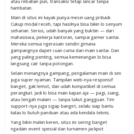
atau rebahan pun, transaksi tetap lancar tanpa
hambatan.
Main di situs ini kayak punya mesin uang pribadi.
Cukup modal receh, tapi hasilnya bisa bikin lo senyum
seharian. Serius, udah banyak yang buktiin — dari
mahasiswa, pekerja kantoran, sampai gamer santai.
Mereka semua ngerasain sendiri gimana
gampangnya dapet cuan cuma dari main santai. Dan
yang paling penting, semua kemenangan lo bisa
langsung cair tanpa potongan.
Selain menangnya gampang, pengalaman main di sini
juga super nyaman. Tampilan web-nya responsif
banget, gak lemot, dan udah kompatibel di semua
perangkat. Jadi lo bisa main kapan aja — pagi, siang,
atau tengah malam — tanpa takut gangguan. Tim
support-nya juga sigap banget, selalu siap bantu
kalau lo butuh panduan atau ada kendala teknis.
Yang bikin makin keren, situs ini sering banget
ngadain event spesial dan turnamen jackpot