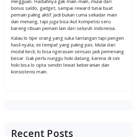
mingguan. Hadiahnya gak main-main, mulai dari
bonus saldo, gadget, sampai reward tunai buat
pemain paling aktif. Jadi bukan cuma sekadar main
dan menang, tapi juga bisa ikut kompetisi seru
bareng ribuan pemain lain dari seluruh Indonesia.
Kalau lo tipe orang yang suka tantangan tapi pengen
hasil nyata, ini tempat yang paling pas. Mulai dari
modal kecil, lo bisa ngerasain sensasi jadi pemenang
besar. Gak perlu nunggu hoki datang, karena di sini
hoki bisa lo cipta sendiri lewat keberanian dan
konsistensi main.
Recent Posts