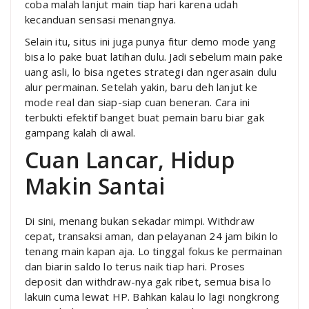
coba malah lanjut main tiap hari karena udah
kecanduan sensasi menangnya.
Selain itu, situs ini juga punya fitur demo mode yang
bisa lo pake buat latihan dulu. Jadi sebelum main pake
uang asli, lo bisa ngetes strategi dan ngerasain dulu
alur permainan. Setelah yakin, baru deh lanjut ke
mode real dan siap-siap cuan beneran. Cara ini
terbukti efektif banget buat pemain baru biar gak
gampang kalah di awal.
Cuan Lancar, Hidup
Makin Santai
Di sini, menang bukan sekadar mimpi. Withdraw
cepat, transaksi aman, dan pelayanan 24 jam bikin lo
tenang main kapan aja. Lo tinggal fokus ke permainan
dan biarin saldo lo terus naik tiap hari. Proses
deposit dan withdraw-nya gak ribet, semua bisa lo
lakuin cuma lewat HP. Bahkan kalau lo lagi nongkrong