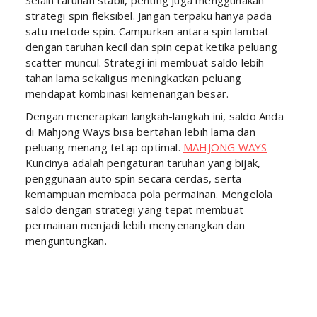
strategi spin fleksibel. Jangan terpaku hanya pada
satu metode spin. Campurkan antara spin lambat
dengan taruhan kecil dan spin cepat ketika peluang
scatter muncul. Strategi ini membuat saldo lebih
tahan lama sekaligus meningkatkan peluang
mendapat kombinasi kemenangan besar.
Dengan menerapkan langkah-langkah ini, saldo Anda
di Mahjong Ways bisa bertahan lebih lama dan
peluang menang tetap optimal.
MAHJONG WAYS
Kuncinya adalah pengaturan taruhan yang bijak,
penggunaan auto spin secara cerdas, serta
kemampuan membaca pola permainan. Mengelola
saldo dengan strategi yang tepat membuat
permainan menjadi lebih menyenangkan dan
menguntungkan.