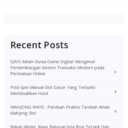
Recent Posts
QRIS dalam Dunia Game Digital: Mengenal
Perkembangan Sistem Transaksi Modern pada
Permainan Online
Pola Spin Manual Slot Gacor Yang Terbukti
Membuahkan Hasil
MAHJONG WAYS : Panduan Praktis Taruhan Aman
Mahjong Slot
Bukan Mimpi, Raup Ratusan Juta Bisa Terjadi Dari