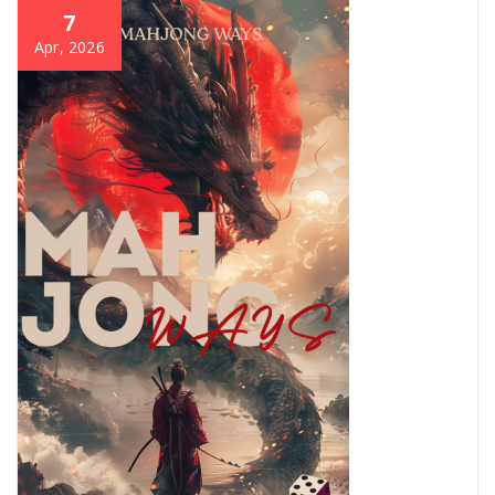
7
Apr, 2026