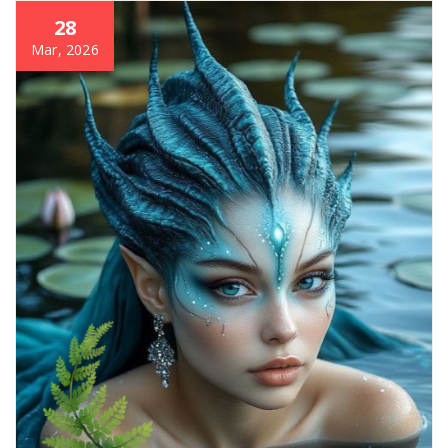
28
Mar, 2026