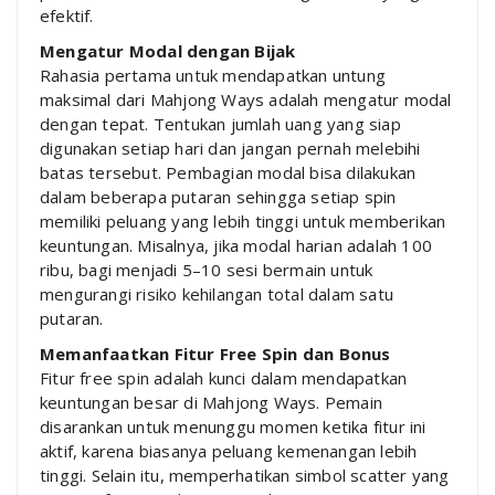
efektif.
Mengatur Modal dengan Bijak
Rahasia pertama untuk mendapatkan untung
maksimal dari Mahjong Ways adalah mengatur modal
dengan tepat. Tentukan jumlah uang yang siap
digunakan setiap hari dan jangan pernah melebihi
batas tersebut. Pembagian modal bisa dilakukan
dalam beberapa putaran sehingga setiap spin
memiliki peluang yang lebih tinggi untuk memberikan
keuntungan. Misalnya, jika modal harian adalah 100
ribu, bagi menjadi 5–10 sesi bermain untuk
mengurangi risiko kehilangan total dalam satu
putaran.
Memanfaatkan Fitur Free Spin dan Bonus
Fitur free spin adalah kunci dalam mendapatkan
keuntungan besar di Mahjong Ways. Pemain
disarankan untuk menunggu momen ketika fitur ini
aktif, karena biasanya peluang kemenangan lebih
tinggi. Selain itu, memperhatikan simbol scatter yang