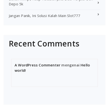
Depo 5k
Jangan Panik, Ini Solusi Kalah Main Slot777
Recent Comments
A WordPress Commenter
mengenai
Hello
world!