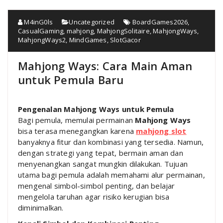
M4inG0ls
Uncategorized
BoardGames2026
,
CasualGaming
,
mahjong
,
MahjongSolitaire
,
MahjongWays
,
MahjongWays2
,
MindGames
,
SlotGacor
Mahjong Ways: Cara Main Aman
untuk Pemula Baru
Pengenalan Mahjong Ways untuk Pemula
Bagi pemula, memulai permainan
Mahjong Ways
bisa terasa menegangkan karena
mahjong slot
banyaknya fitur dan kombinasi yang tersedia. Namun,
dengan strategi yang tepat, bermain aman dan
menyenangkan sangat mungkin dilakukan. Tujuan
utama bagi pemula adalah memahami alur permainan,
mengenal simbol-simbol penting, dan belajar
mengelola taruhan agar risiko kerugian bisa
diminimalkan.