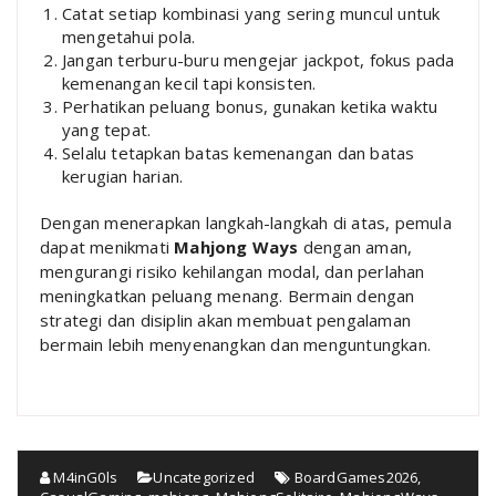
Catat setiap kombinasi yang sering muncul untuk
mengetahui pola.
Jangan terburu-buru mengejar jackpot, fokus pada
kemenangan kecil tapi konsisten.
Perhatikan peluang bonus, gunakan ketika waktu
yang tepat.
Selalu tetapkan batas kemenangan dan batas
kerugian harian.
Dengan menerapkan langkah-langkah di atas, pemula
dapat menikmati
Mahjong Ways
dengan aman,
mengurangi risiko kehilangan modal, dan perlahan
meningkatkan peluang menang. Bermain dengan
strategi dan disiplin akan membuat pengalaman
bermain lebih menyenangkan dan menguntungkan.
M4inG0ls
Uncategorized
BoardGames2026
,