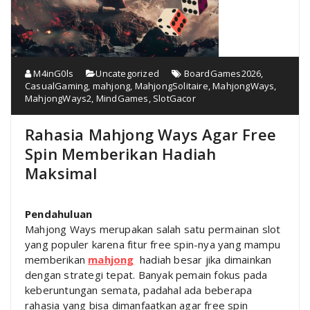
M4inG0ls
Uncategorized
BoardGames2026
,
CasualGaming
,
mahjong
,
MahjongSolitaire
,
MahjongWays
,
MahjongWays2
,
MindGames
,
SlotGacor
Rahasia Mahjong Ways Agar Free
Spin Memberikan Hadiah
Maksimal
Pendahuluan
Mahjong Ways merupakan salah satu permainan slot
yang populer karena fitur free spin-nya yang mampu
memberikan
mahjong
hadiah besar jika dimainkan
dengan strategi tepat. Banyak pemain fokus pada
keberuntungan semata, padahal ada beberapa
rahasia yang bisa dimanfaatkan agar free spin