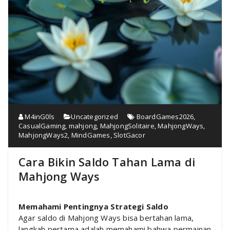
M4inG0ls
Uncategorized
BoardGames2026
,
CasualGaming
,
mahjong
,
MahjongSolitaire
,
MahjongWays
,
MahjongWays2
,
MindGames
,
SlotGacor
Cara Bikin Saldo Tahan Lama di
Mahjong Ways
Memahami Pentingnya Strategi Saldo
Agar saldo di Mahjong Ways bisa bertahan lama,
langkah pertama adalah memahami bahwa permainan