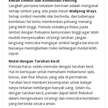
Kenali Simbol dan Kombinasi Penting
Langkah pertama sebelum bermain adalah mengenal
setiap simbol yang ada pada mesin
Mahjong Ways
.
Setiap simbol memiliki nilai berbeda, dan beberapa
kombinasi tertentu memberikan peluang menang
yang lebih tinggi. Pemula sebaiknya fokus pada
simbol dengan frekuensi kemunculan tinggi agar lebih
mudah menyesuaikan strategi taruhan. Jangan
langsung mencoba mengejar simbol langka karena ini
biasanya meningkatkan risiko kehilangan modal lebih
cepat.
Mulai dengan Taruhan Kecil
Pemula harus selalu memulai dengan taruhan kecil.
Hal ini bertujuan untuk memahami mekanisme spin,
bonus, dan fitur khusus yang ada di permainan.
Taruhan kecil memberi kesempatan untuk belajar
tanpa tekanan kehilangan banyak uang. Selain itu,
dengan taruhan kecil, pemain dapat lebih fleksibel
dalam mengevaluasi strategi dan mencoba kombinasi
yang berbeda secara aman.