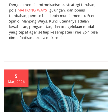
Dengan memahami mekanisme, strategi taruhan,
pola
MAHJONG WAYS
gulungan, dan bonus
tambahan, pemain bisa lebih mudah memicu Free
Spin di Mahjong Ways. Kunci utamanya adalah
kesabaran, pengamatan, dan pengelolaan modal
yang tepat agar setiap kesempatan Free Spin bisa
dimanfaatkan secara maksimal.
5
Mar, 2026