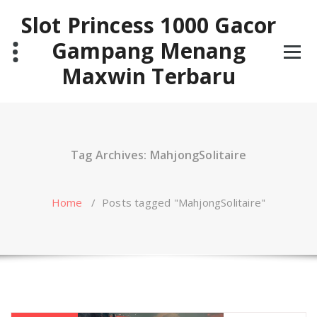
Skip
Slot Princess 1000 Gacor
to
content
Gampang Menang
Maxwin Terbaru
Tag Archives: MahjongSolitaire
Home
/
Posts tagged "MahjongSolitaire"