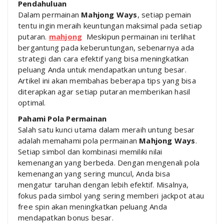
Pendahuluan
Dalam permainan
Mahjong Ways
, setiap pemain
tentu ingin meraih keuntungan maksimal pada setiap
putaran.
mahjong
Meskipun permainan ini terlihat
bergantung pada keberuntungan, sebenarnya ada
strategi dan cara efektif yang bisa meningkatkan
peluang Anda untuk mendapatkan untung besar.
Artikel ini akan membahas beberapa tips yang bisa
diterapkan agar setiap putaran memberikan hasil
optimal.
Pahami Pola Permainan
Salah satu kunci utama dalam meraih untung besar
adalah memahami pola permainan
Mahjong Ways
.
Setiap simbol dan kombinasi memiliki nilai
kemenangan yang berbeda. Dengan mengenali pola
kemenangan yang sering muncul, Anda bisa
mengatur taruhan dengan lebih efektif. Misalnya,
fokus pada simbol yang sering memberi jackpot atau
free spin akan meningkatkan peluang Anda
mendapatkan bonus besar.