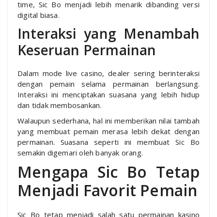
time, Sic Bo menjadi lebih menarik dibanding versi
digital biasa.
Interaksi yang Menambah
Keseruan Permainan
Dalam mode live casino, dealer sering berinteraksi
dengan pemain selama permainan berlangsung.
Interaksi ini menciptakan suasana yang lebih hidup
dan tidak membosankan.
Walaupun sederhana, hal ini memberikan nilai tambah
yang membuat pemain merasa lebih dekat dengan
permainan. Suasana seperti ini membuat Sic Bo
semakin digemari oleh banyak orang.
Mengapa Sic Bo Tetap
Menjadi Favorit Pemain
Sic Bo tetap menjadi salah satu permainan kasino