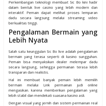
Perkembangan teknologi membuat Sic Bo kini hadir
dalam bentuk live casino yang lebih modern dan
interaktif. Pemain dapat melihat proses lemparan
dadu secara langsung melalui streaming video
berkualitas tinggi.
Pengalaman Bermain yang
Lebih Nyata
Salah satu keunggulan Sic Bo live adalah pengalaman
bermain yang terasa seperti di kasino sungguhan.
Pemain bisa menyaksikan dealer melempar dadu
secara langsung, sehingga permainan terasa lebih
transparan dan realistis.
Hal ini membuat banyak pemain lebih memilih
bermain melalui Link permainan judi online
mengasikan. karena memberikan pengalaman yang
lebih stabil dan mendekati suasana kasino asli.
Dengan visual yang jernih dan sistem permainan real