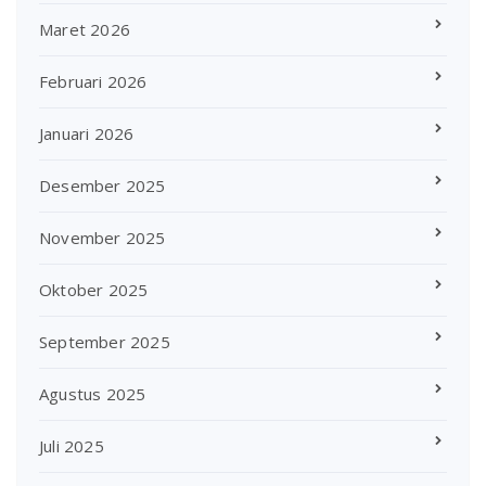
Maret 2026
Februari 2026
Januari 2026
Desember 2025
November 2025
Oktober 2025
September 2025
Agustus 2025
Juli 2025