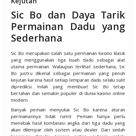
Kejutan
Sic Bo dan Daya Tarik
Permainan Dadu yang
Sederhana
Sic Bo merupakan salah satu permainan kasino klasik
yang menggunakan tiga buah dadu sebagai alat
utama permainan. Walaupun terlihat sederhana, Sic
Bo justru dikenal sebagai permainan yang penuh
kejutan karena hasil setiap lemparan dadu selalu sulit
diprediksi. Inilah yang membuat Sic Bo tetap
bertahan dan semakin populer di dunia kasino online
modern.
Banyak pemain menyukai Sic Bo karena aturan
permainannya tidak rumit. Pemain hanya perlu
menebak hasil kombinasi angka dari tiga dadu yang
akan dilempar oleh sistem atau dealer. Dari sinilah