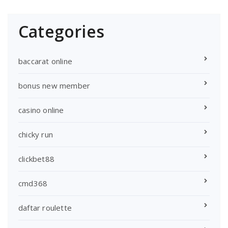
Categories
baccarat online
bonus new member
casino online
chicky run
clickbet88
cmd368
daftar roulette