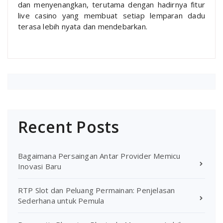
dan menyenangkan, terutama dengan hadirnya fitur
live casino yang membuat setiap lemparan dadu
terasa lebih nyata dan mendebarkan.
Recent Posts
Bagaimana Persaingan Antar Provider Memicu
Inovasi Baru
RTP Slot dan Peluang Permainan: Penjelasan
Sederhana untuk Pemula