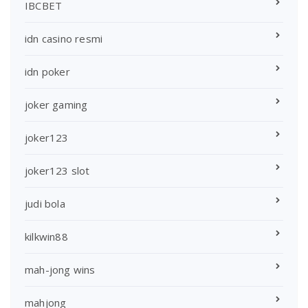
IBCBET
idn casino resmi
idn poker
joker gaming
joker123
joker123 slot
judi bola
kilkwin88
mah-jong wins
mahjong