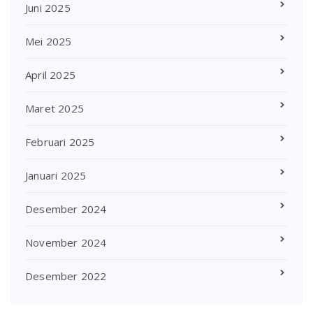
Juni 2025
Mei 2025
April 2025
Maret 2025
Februari 2025
Januari 2025
Desember 2024
November 2024
Desember 2022