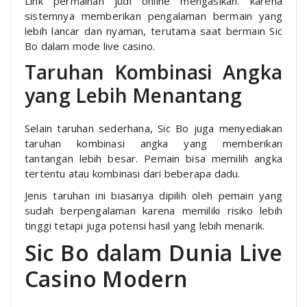
Link permainan judi online mengasikan. karena
sistemnya memberikan pengalaman bermain yang
lebih lancar dan nyaman, terutama saat bermain Sic
Bo dalam mode live casino.
Taruhan Kombinasi Angka
yang Lebih Menantang
Selain taruhan sederhana, Sic Bo juga menyediakan
taruhan kombinasi angka yang memberikan
tantangan lebih besar. Pemain bisa memilih angka
tertentu atau kombinasi dari beberapa dadu.
Jenis taruhan ini biasanya dipilih oleh pemain yang
sudah berpengalaman karena memiliki risiko lebih
tinggi tetapi juga potensi hasil yang lebih menarik.
Sic Bo dalam Dunia Live
Casino Modern