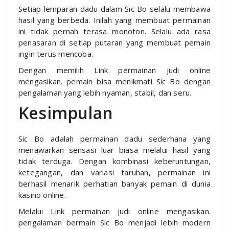
Setiap lemparan dadu dalam Sic Bo selalu membawa
hasil yang berbeda. Inilah yang membuat permainan
ini tidak pernah terasa monoton. Selalu ada rasa
penasaran di setiap putaran yang membuat pemain
ingin terus mencoba.
Dengan memilih Link permainan judi online
mengasikan. pemain bisa menikmati Sic Bo dengan
pengalaman yang lebih nyaman, stabil, dan seru.
Kesimpulan
Sic Bo adalah permainan dadu sederhana yang
menawarkan sensasi luar biasa melalui hasil yang
tidak terduga. Dengan kombinasi keberuntungan,
ketegangan, dan variasi taruhan, permainan ini
berhasil menarik perhatian banyak pemain di dunia
kasino online.
Melalui Link permainan judi online mengasikan.
pengalaman bermain Sic Bo menjadi lebih modern