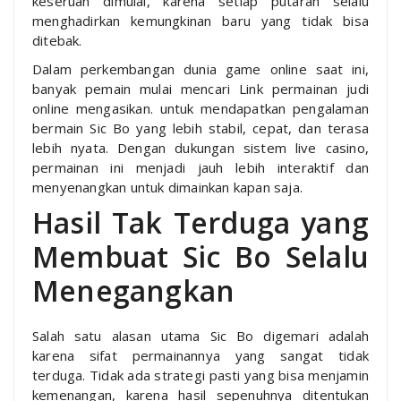
keseruan dimulai, karena setiap putaran selalu
menghadirkan kemungkinan baru yang tidak bisa
ditebak.
Dalam perkembangan dunia game online saat ini,
banyak pemain mulai mencari Link permainan judi
online mengasikan. untuk mendapatkan pengalaman
bermain Sic Bo yang lebih stabil, cepat, dan terasa
lebih nyata. Dengan dukungan sistem live casino,
permainan ini menjadi jauh lebih interaktif dan
menyenangkan untuk dimainkan kapan saja.
Hasil Tak Terduga yang
Membuat Sic Bo Selalu
Menegangkan
Salah satu alasan utama Sic Bo digemari adalah
karena sifat permainannya yang sangat tidak
terduga. Tidak ada strategi pasti yang bisa menjamin
kemenangan, karena hasil sepenuhnya ditentukan