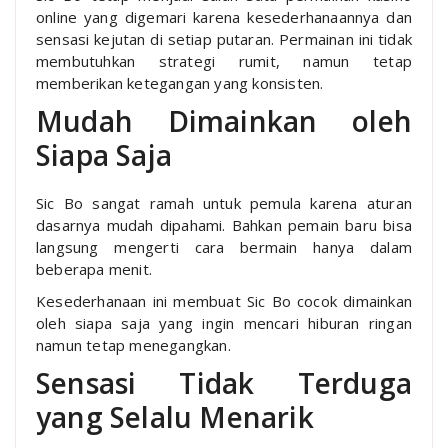
online yang digemari karena kesederhanaannya dan
sensasi kejutan di setiap putaran. Permainan ini tidak
membutuhkan strategi rumit, namun tetap
memberikan ketegangan yang konsisten.
Mudah Dimainkan oleh
Siapa Saja
Sic Bo sangat ramah untuk pemula karena aturan
dasarnya mudah dipahami. Bahkan pemain baru bisa
langsung mengerti cara bermain hanya dalam
beberapa menit.
Kesederhanaan ini membuat Sic Bo cocok dimainkan
oleh siapa saja yang ingin mencari hiburan ringan
namun tetap menegangkan.
Sensasi Tidak Terduga
yang Selalu Menarik