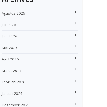
Agustus 2026
Juli 2026
Juni 2026
Mei 2026
April 2026
Maret 2026
Februari 2026
Januari 2026
Desember 2025