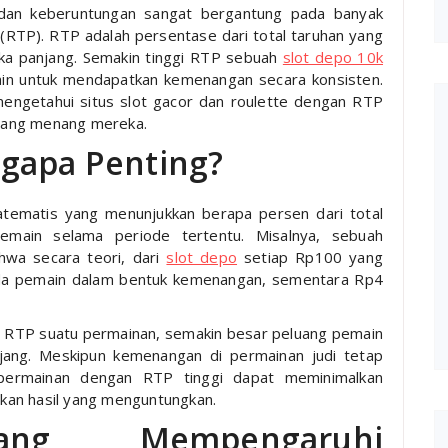
n dan keberuntungan sangat bergantung pada banyak
r (RTP). RTP adalah persentase dari total taruhan yang
ka panjang. Semakin tinggi RTP sebuah
slot depo 10k
in untuk mendapatkan kemenangan secara konsisten.
mengetahui situs slot gacor dan roulette dengan RTP
eluang menang mereka.
ngapa Penting?
atematis yang menunjukkan berapa persen dari total
emain selama periode tertentu. Misalnya, sebuah
wa secara teori, dari
slot depo
setiap Rp100 yang
ada pemain dalam bentuk kemenangan, sementara Rp4
 RTP suatu permainan, semakin besar peluang pemain
ang. Meskipun kemenangan di permainan judi tetap
permainan dengan RTP tinggi dapat meminimalkan
kan hasil yang menguntungkan.
yang Mempengaruhi