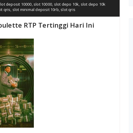
slot deposit 10000
,
slot 10000
,
slot depo 10k
,
slot depo 10k
it qris
,
slot minimal deposit 10rb
,
slot qris
oulette RTP Tertinggi Hari Ini