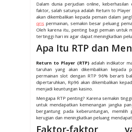
Dalam dunia perjudian online, keberhasila
faktor, salah satunya adalah Return to Playe
akan dikembalikan kepada pemain dalam jang
qris
permainan, semakin besar peluang pema
Oleh karena itu, penting bagi pemain untuk 
tertinggi hari ini agar dapat meningkatkan p
Apa Itu RTP dan Me
Return to Player (RTP)
adalah indikator m
taruhan yang akan dikembalikan kepada p
permainan slot dengan RTP 96% berarti bah
dipertaruhkan, Rp96 akan dikembalikan kep
menjadi keuntungan kasino.
Mengapa RTP penting? Karena semakin tinggi
untuk mendapatkan kemenangan jangka panj
bergantung pada keberuntungan, memilih 
kerugian dan meningkatkan peluang mendapat
Faktor-faktor 