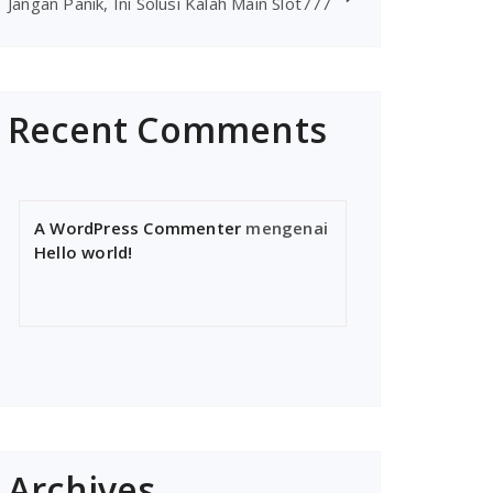
Jangan Panik, Ini Solusi Kalah Main Slot777
Recent Comments
A WordPress Commenter
mengenai
Hello world!
Archives