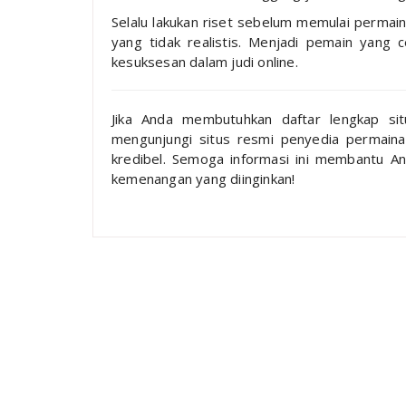
Selalu lakukan riset sebelum memulai permai
yang tidak realistis. Menjadi pemain yang 
kesuksesan dalam judi online.
Jika Anda membutuhkan daftar lengkap si
mengunjungi situs resmi penyedia permaina
kredibel. Semoga informasi ini membantu A
kemenangan yang diinginkan!