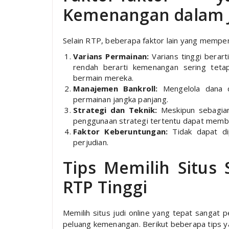
Kemenangan dalam J
Selain RTP, beberapa faktor lain yang mempe
Varians Permainan:
Varians tinggi berar
rendah berarti kemenangan sering tetap
bermain mereka.
Manajemen Bankroll:
Mengelola dana d
permainan jangka panjang.
Strategi dan Teknik:
Meskipun sebagian
penggunaan strategi tertentu dapat memb
Faktor Keberuntungan:
Tidak dapat dip
perjudian.
Tips Memilih Situs 
RTP Tinggi
Memilih situs judi online yang tepat sangat
peluang kemenangan. Berikut beberapa tips yan