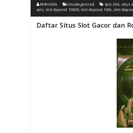
M4inG0ls
Uncategorized
qris slot
,
situs 
qris
,
slot deposit 10000
,
slot deposit 10rb
,
slot depos
Daftar Situs Slot Gacor dan R