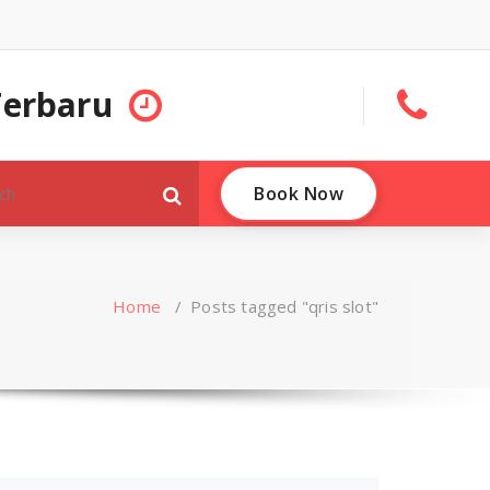
Terbaru
Book Now
Home
/
Posts tagged "qris slot"