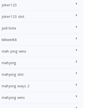
joker123
joker123 slot
judi bola
kilkwin88
mah-jong wins
mahjong
mahjong slot
mahjong ways 2
mahjong wins