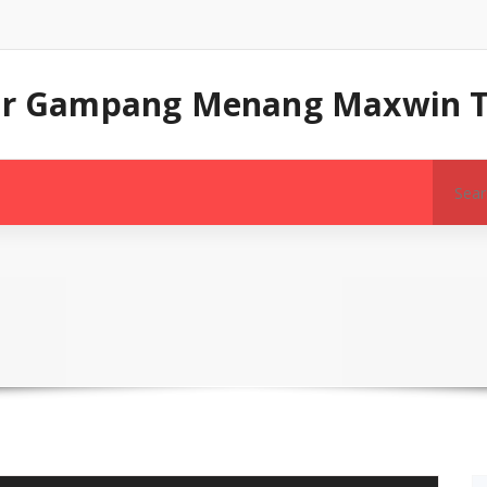
acor Gampang Menang Maxwin 
Search
for: