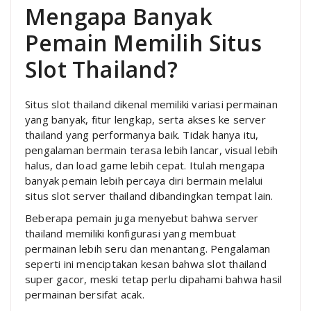
Mengapa Banyak
Pemain Memilih Situs
Slot Thailand?
Situs slot thailand dikenal memiliki variasi permainan
yang banyak, fitur lengkap, serta akses ke server
thailand yang performanya baik. Tidak hanya itu,
pengalaman bermain terasa lebih lancar, visual lebih
halus, dan load game lebih cepat. Itulah mengapa
banyak pemain lebih percaya diri bermain melalui
situs slot server thailand dibandingkan tempat lain.
Beberapa pemain juga menyebut bahwa server
thailand memiliki konfigurasi yang membuat
permainan lebih seru dan menantang. Pengalaman
seperti ini menciptakan kesan bahwa slot thailand
super gacor, meski tetap perlu dipahami bahwa hasil
permainan bersifat acak.