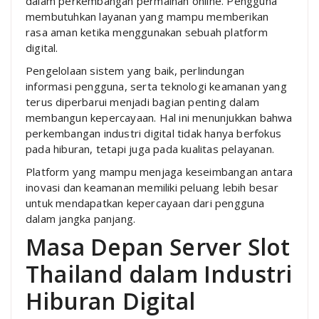
dalam perkembangan permainan online. Pengguna
membutuhkan layanan yang mampu memberikan
rasa aman ketika menggunakan sebuah platform
digital.
Pengelolaan sistem yang baik, perlindungan
informasi pengguna, serta teknologi keamanan yang
terus diperbarui menjadi bagian penting dalam
membangun kepercayaan. Hal ini menunjukkan bahwa
perkembangan industri digital tidak hanya berfokus
pada hiburan, tetapi juga pada kualitas pelayanan.
Platform yang mampu menjaga keseimbangan antara
inovasi dan keamanan memiliki peluang lebih besar
untuk mendapatkan kepercayaan dari pengguna
dalam jangka panjang.
Masa Depan Server Slot
Thailand dalam Industri
Hiburan Digital