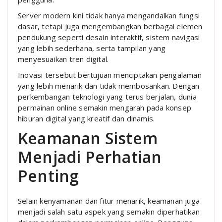
Server modern kini tidak hanya mengandalkan fungsi
dasar, tetapi juga mengembangkan berbagai elemen
pendukung seperti desain interaktif, sistem navigasi
yang lebih sederhana, serta tampilan yang
menyesuaikan tren digital.
Inovasi tersebut bertujuan menciptakan pengalaman
yang lebih menarik dan tidak membosankan. Dengan
perkembangan teknologi yang terus berjalan, dunia
permainan online semakin mengarah pada konsep
hiburan digital yang kreatif dan dinamis.
Keamanan Sistem
Menjadi Perhatian
Penting
Selain kenyamanan dan fitur menarik, keamanan juga
menjadi salah satu aspek yang semakin diperhatikan