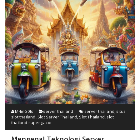
M4inG0ls
server thailand
server thailand
,
situs
slot thailand
,
Slot Server Thailand
,
Slot Thailand
,
slot
thailand super gacor
Mengenal Teknologi Server