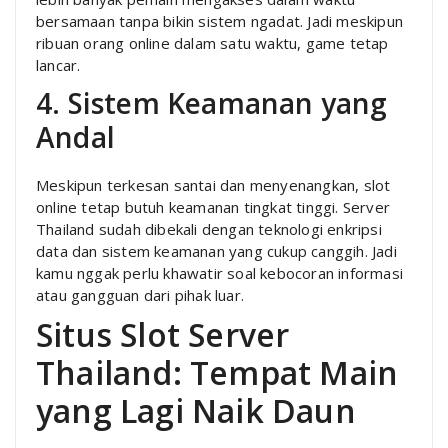
bersamaan tanpa bikin sistem ngadat. Jadi meskipun
ribuan orang online dalam satu waktu, game tetap
lancar.
4. Sistem Keamanan yang
Andal
Meskipun terkesan santai dan menyenangkan, slot
online tetap butuh keamanan tingkat tinggi. Server
Thailand sudah dibekali dengan teknologi enkripsi
data dan sistem keamanan yang cukup canggih. Jadi
kamu nggak perlu khawatir soal kebocoran informasi
atau gangguan dari pihak luar.
Situs Slot Server
Thailand: Tempat Main
yang Lagi Naik Daun