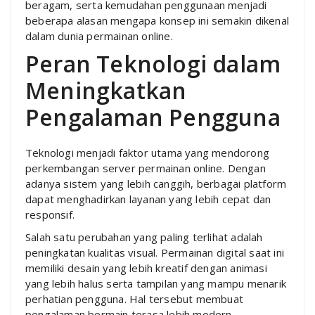
beragam, serta kemudahan penggunaan menjadi
beberapa alasan mengapa konsep ini semakin dikenal
dalam dunia permainan online.
Peran Teknologi dalam
Meningkatkan
Pengalaman Pengguna
Teknologi menjadi faktor utama yang mendorong
perkembangan server permainan online. Dengan
adanya sistem yang lebih canggih, berbagai platform
dapat menghadirkan layanan yang lebih cepat dan
responsif.
Salah satu perubahan yang paling terlihat adalah
peningkatan kualitas visual. Permainan digital saat ini
memiliki desain yang lebih kreatif dengan animasi
yang lebih halus serta tampilan yang mampu menarik
perhatian pengguna. Hal tersebut membuat
pengalaman bermain terasa lebih modern