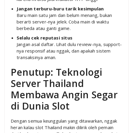
Jangan terburu-buru tarik kesimpulan
Baru main satu jam dan belum menang, bukan
berarti server-nya jelek. Coba main di waktu
berbeda atau ganti game.
Selalu cek reputasi situs
Jangan asal daftar. Lihat dulu review-nya, support-
nya responsif atau nggak, dan apakah sistem
transaksinya aman.
Penutup: Teknologi
Server Thailand
Membawa Angin Segar
di Dunia Slot
Dengan semua keunggulan yang ditawarkan, nggak
heran kalau slot Thailand makin dilirik oleh pemain