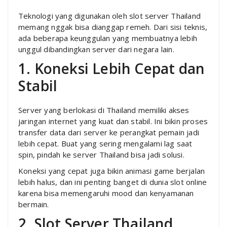
Teknologi yang digunakan oleh slot server Thailand
memang nggak bisa dianggap remeh. Dari sisi teknis,
ada beberapa keunggulan yang membuatnya lebih
unggul dibandingkan server dari negara lain.
1. Koneksi Lebih Cepat dan
Stabil
Server yang berlokasi di Thailand memiliki akses
jaringan internet yang kuat dan stabil. Ini bikin proses
transfer data dari server ke perangkat pemain jadi
lebih cepat. Buat yang sering mengalami lag saat
spin, pindah ke server Thailand bisa jadi solusi.
Koneksi yang cepat juga bikin animasi game berjalan
lebih halus, dan ini penting banget di dunia slot online
karena bisa memengaruhi mood dan kenyamanan
bermain.
2. Slot Server Thailand