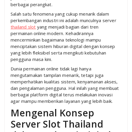
berbagai perangkat.
Salah satu fenomena yang cukup menarik dalam
perkembangan industri ini adalah munculnya server
thailand slot
yang menjadi bagian dari tren
permainan online modern. Kehadirannya
mencerminkan bagaimana teknologi mampu
menciptakan sistem hiburan digital dengan konsep
yang lebih fleksibel serta mengikuti kebutuhan
pengguna masa kini.
Dunia permainan online tidak lagi hanya
mengutamakan tampilan menarik, tetapi juga
memperhatikan kualitas sistem, kenyamanan akses,
dan pengalaman pengguna. Hal inilah yang membuat
berbagai platform digital terus melakukan inovasi
agar mampu memberikan layanan yang lebih baik.
Mengenal Konsep
Server Slot Thailand