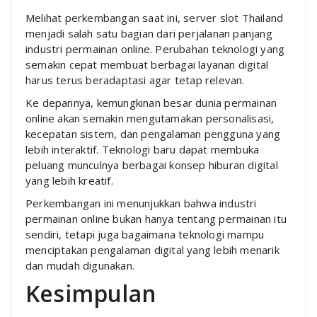
Melihat perkembangan saat ini, server slot Thailand
menjadi salah satu bagian dari perjalanan panjang
industri permainan online. Perubahan teknologi yang
semakin cepat membuat berbagai layanan digital
harus terus beradaptasi agar tetap relevan.
Ke depannya, kemungkinan besar dunia permainan
online akan semakin mengutamakan personalisasi,
kecepatan sistem, dan pengalaman pengguna yang
lebih interaktif. Teknologi baru dapat membuka
peluang munculnya berbagai konsep hiburan digital
yang lebih kreatif.
Perkembangan ini menunjukkan bahwa industri
permainan online bukan hanya tentang permainan itu
sendiri, tetapi juga bagaimana teknologi mampu
menciptakan pengalaman digital yang lebih menarik
dan mudah digunakan.
Kesimpulan