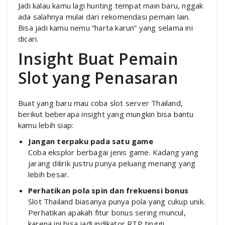
Jadi kalau kamu lagi hunting tempat main baru, nggak
ada salahnya mulai dari rekomendasi pemain lain.
Bisa jadi kamu nemu “harta karun” yang selama ini
dicari.
Insight Buat Pemain
Slot yang Penasaran
Buat yang baru mau coba slot server Thailand,
berikut beberapa insight yang mungkin bisa bantu
kamu lebih siap:
Jangan terpaku pada satu game
Coba eksplor berbagai jenis game. Kadang yang
jarang dilirik justru punya peluang menang yang
lebih besar.
Perhatikan pola spin dan frekuensi bonus
Slot Thailand biasanya punya pola yang cukup unik.
Perhatikan apakah fitur bonus sering muncul,
karena ini bisa jadi indikator RTP tinggi.