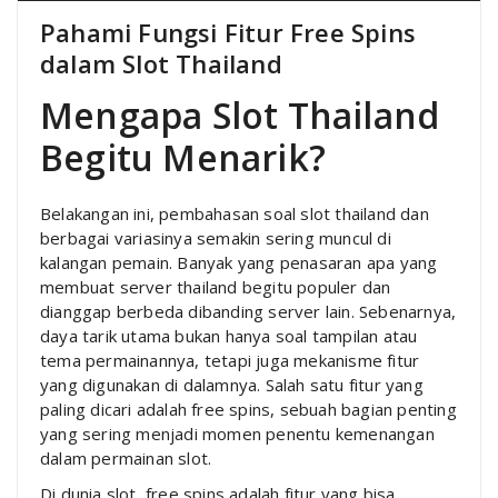
Pahami Fungsi Fitur Free Spins
dalam Slot Thailand
Mengapa Slot Thailand
Begitu Menarik?
Belakangan ini, pembahasan soal slot thailand dan
berbagai variasinya semakin sering muncul di
kalangan pemain. Banyak yang penasaran apa yang
membuat server thailand begitu populer dan
dianggap berbeda dibanding server lain. Sebenarnya,
daya tarik utama bukan hanya soal tampilan atau
tema permainannya, tetapi juga mekanisme fitur
yang digunakan di dalamnya. Salah satu fitur yang
paling dicari adalah free spins, sebuah bagian penting
yang sering menjadi momen penentu kemenangan
dalam permainan slot.
Di dunia slot, free spins adalah fitur yang bisa