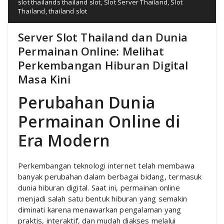
slot thailands thailand slot
,
Slot Server Thailand
,
Slot
Thailand
,
thailand slot
Server Slot Thailand dan Dunia
Permainan Online: Melihat
Perkembangan Hiburan Digital
Masa Kini
Perubahan Dunia
Permainan Online di
Era Modern
Perkembangan teknologi internet telah membawa
banyak perubahan dalam berbagai bidang, termasuk
dunia hiburan digital. Saat ini, permainan online
menjadi salah satu bentuk hiburan yang semakin
diminati karena menawarkan pengalaman yang
praktis, interaktif, dan mudah diakses melalui