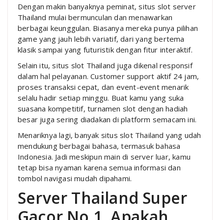
Dengan makin banyaknya peminat, situs slot server
Thailand mulai bermunculan dan menawarkan
berbagai keunggulan. Biasanya mereka punya pilihan
game yang jauh lebih variatif, dari yang bertema
klasik sampai yang futuristik dengan fitur interaktif.
Selain itu, situs slot Thailand juga dikenal responsif
dalam hal pelayanan. Customer support aktif 24 jam,
proses transaksi cepat, dan event-event menarik
selalu hadir setiap minggu. Buat kamu yang suka
suasana kompetitif, turnamen slot dengan hadiah
besar juga sering diadakan di platform semacam ini.
Menariknya lagi, banyak situs slot Thailand yang udah
mendukung berbagai bahasa, termasuk bahasa
Indonesia. Jadi meskipun main di server luar, kamu
tetap bisa nyaman karena semua informasi dan
tombol navigasi mudah dipahami.
Server Thailand Super
Gacor No 1, Apakah