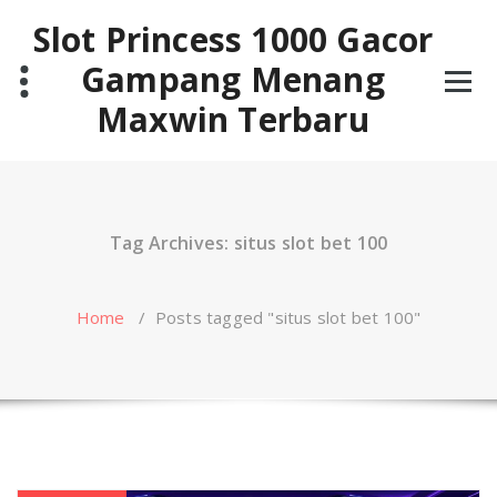
Skip
Slot Princess 1000 Gacor
to
content
Gampang Menang
Maxwin Terbaru
Tag Archives: situs slot bet 100
Home
/
Posts tagged "situs slot bet 100"