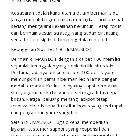
Konsisten dan Sabar
Kesabaran adalah kunci utama dalam bermain slot.
Jangan mudah tergoda untuk meningkat taruhan saat
sedang mengalami kekalahan beruntun. Tetap fokus
dan bermain sesuai strategi yang sudah dirancang,
serta tetap disiplin dalam pengelolaan modal.
Keunggulan Slot Bet 100 di MAUSLOT
Bermain di MAUSLOT dengan slot bet 100 memiliki
sejumlah keunggulan yang tidak dimiliki situs lain.
Pertama, adanya pilihan slot bet 100 perak yang
memungkinkan pemain bermain lebih lama dengan
modal terbatas. Kedua, banyaknya opsi permainan
slot yang menarik dan variatif sehingga tidak cepat
bosan. Ketiga, peluang menang jackpot tetap
terbuka lebar karena fitur-fitur bonus yang melimpah
dan pengaturan game yang fair.
Selain itu, MAUSLOT juga dikenal memberikan
layanan customer support yang responsif dan
transaksi yang cepat serta aman. Hal ini membuat