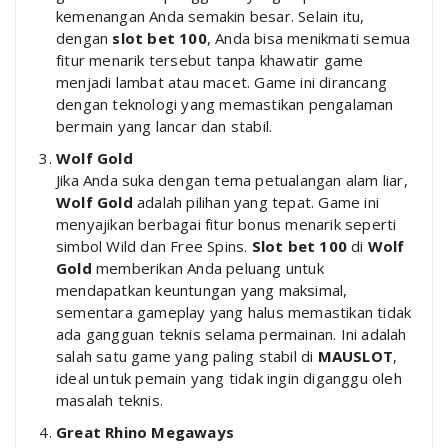
kemenangan Anda semakin besar. Selain itu,
dengan
slot bet 100
, Anda bisa menikmati semua
fitur menarik tersebut tanpa khawatir game
menjadi lambat atau macet. Game ini dirancang
dengan teknologi yang memastikan pengalaman
bermain yang lancar dan stabil.
Wolf Gold
Jika Anda suka dengan tema petualangan alam liar,
Wolf Gold
adalah pilihan yang tepat. Game ini
menyajikan berbagai fitur bonus menarik seperti
simbol Wild dan Free Spins.
Slot bet 100
di
Wolf
Gold
memberikan Anda peluang untuk
mendapatkan keuntungan yang maksimal,
sementara gameplay yang halus memastikan tidak
ada gangguan teknis selama permainan. Ini adalah
salah satu game yang paling stabil di
MAUSLOT
,
ideal untuk pemain yang tidak ingin diganggu oleh
masalah teknis.
Great Rhino Megaways