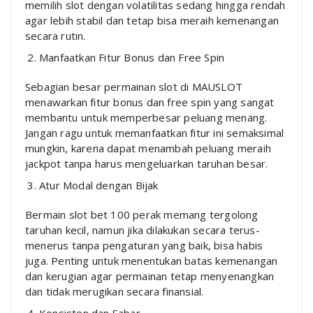
memilih slot dengan volatilitas sedang hingga rendah
agar lebih stabil dan tetap bisa meraih kemenangan
secara rutin.
Manfaatkan Fitur Bonus dan Free Spin
Sebagian besar permainan slot di MAUSLOT
menawarkan fitur bonus dan free spin yang sangat
membantu untuk memperbesar peluang menang.
Jangan ragu untuk memanfaatkan fitur ini semaksimal
mungkin, karena dapat menambah peluang meraih
jackpot tanpa harus mengeluarkan taruhan besar.
Atur Modal dengan Bijak
Bermain slot bet 100 perak memang tergolong
taruhan kecil, namun jika dilakukan secara terus-
menerus tanpa pengaturan yang baik, bisa habis
juga. Penting untuk menentukan batas kemenangan
dan kerugian agar permainan tetap menyenangkan
dan tidak merugikan secara finansial.