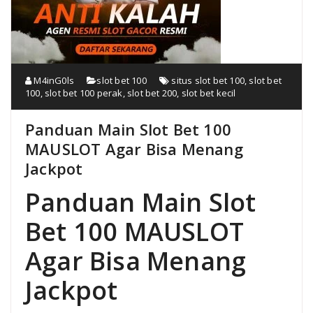
M4inG0ls
slot bet 100
situs slot bet 100
,
slot bet
100
,
slot bet 100 perak
,
slot bet 200
,
slot bet kecil
Panduan Main Slot Bet 100
MAUSLOT Agar Bisa Menang
Jackpot
Panduan Main Slot
Bet 100 MAUSLOT
Agar Bisa Menang
Jackpot