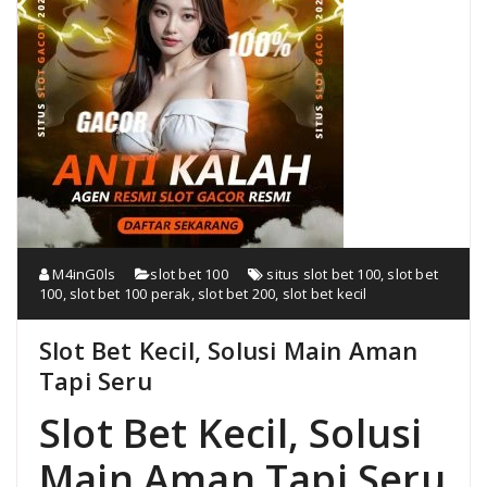
M4inG0ls
slot bet 100
situs slot bet 100
,
slot bet
100
,
slot bet 100 perak
,
slot bet 200
,
slot bet kecil
Slot Bet Kecil, Solusi Main Aman
Tapi Seru
Slot Bet Kecil, Solusi
Main Aman Tapi Seru