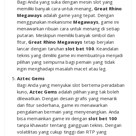
Bagi Anda yang suka dengan mesin slot yang
memiliki banyak cara untuk menang,
Great Rhino
Megaways
adalah game yang tepat. Dengan
menggunakan mekanisme
Megaways
, game ini
menawarkan ribuan cara untuk menang di setiap
putaran. Meskipun memiliki banyak simbol dan
fitur,
Great Rhino Megaways
tetap berjalan
lancar dengan taruhan
slot bet 100
. Keandalan
teknis yang dimiliki game ini membuatnya menjadi
pilihan yang sempurna bagi pemain yang tidak
ingin menghadapi masalah macet atau lag.
Aztec Gems
Bagi Anda yang menyukai slot bertema peradaban
kuno,
Aztec Gems
adalah pilihan yang tak boleh
dilewatkan. Dengan desain grafis yang menarik
dan fitur sederhana, game ini menawarkan
pengalaman bermain yang menyenangkan. Anda
bisa memainkan game ini dengan
slot bet 100
tanpa khawatir tentang gangguan teknis. Dengan
volatilitas yang cukup tinggi dan RTP yang