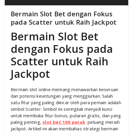
Bermain Slot Bet dengan Fokus
pada Scatter untuk Raih Jackpot
Bermain Slot Bet
dengan Fokus pada
Scatter untuk Raih
Jackpot
Bermain slot online memang menawarkan keseruan
dan potensi keuntungan yang menggiurkan. Salah
satu fitur yang paling diincar oleh para pemain adalah
simbol Scatter. Simbol ini seringkali menjadi kunci
untuk membuka fitur bonus, putaran gratis, dan yang
paling penting,
slot bet 100 perak
peluang meraih
jackpot. Artikel ini akan membahas strategi bermain