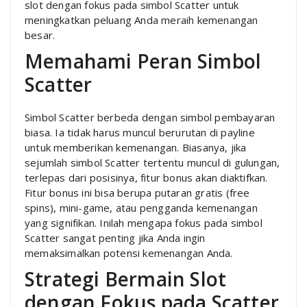
slot dengan fokus pada simbol Scatter untuk
meningkatkan peluang Anda meraih kemenangan
besar.
Memahami Peran Simbol
Scatter
Simbol Scatter berbeda dengan simbol pembayaran
biasa. Ia tidak harus muncul berurutan di payline
untuk memberikan kemenangan. Biasanya, jika
sejumlah simbol Scatter tertentu muncul di gulungan,
terlepas dari posisinya, fitur bonus akan diaktifkan.
Fitur bonus ini bisa berupa putaran gratis (free
spins), mini-game, atau pengganda kemenangan
yang signifikan. Inilah mengapa fokus pada simbol
Scatter sangat penting jika Anda ingin
memaksimalkan potensi kemenangan Anda.
Strategi Bermain Slot
dengan Fokus pada Scatter