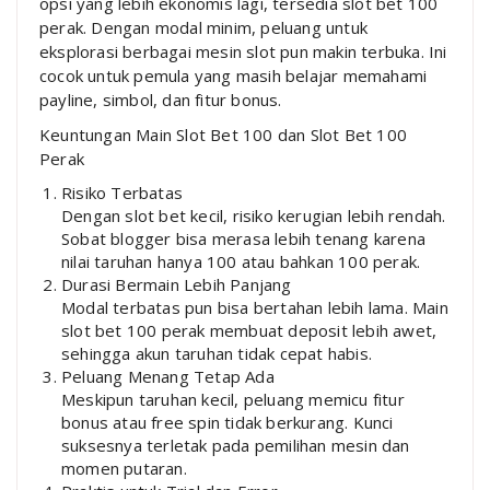
opsi yang lebih ekonomis lagi, tersedia slot bet 100
perak. Dengan modal minim, peluang untuk
eksplorasi berbagai mesin slot pun makin terbuka. Ini
cocok untuk pemula yang masih belajar memahami
payline, simbol, dan fitur bonus.
Keuntungan Main Slot Bet 100 dan Slot Bet 100
Perak
Risiko Terbatas
Dengan slot bet kecil, risiko kerugian lebih rendah.
Sobat blogger bisa merasa lebih tenang karena
nilai taruhan hanya 100 atau bahkan 100 perak.
Durasi Bermain Lebih Panjang
Modal terbatas pun bisa bertahan lebih lama. Main
slot bet 100 perak membuat deposit lebih awet,
sehingga akun taruhan tidak cepat habis.
Peluang Menang Tetap Ada
Meskipun taruhan kecil, peluang memicu fitur
bonus atau free spin tidak berkurang. Kunci
suksesnya terletak pada pemilihan mesin dan
momen putaran.