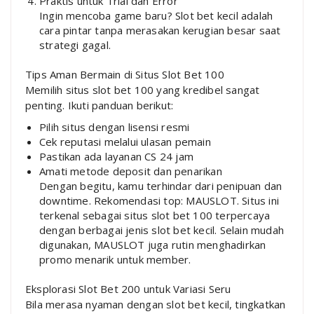
Praktis untuk Trial dan Error
Ingin mencoba game baru? Slot bet kecil adalah
cara pintar tanpa merasakan kerugian besar saat
strategi gagal.
Tips Aman Bermain di Situs Slot Bet 100
Memilih situs slot bet 100 yang kredibel sangat
penting. Ikuti panduan berikut:
Pilih situs dengan lisensi resmi
Cek reputasi melalui ulasan pemain
Pastikan ada layanan CS 24 jam
Amati metode deposit dan penarikan
Dengan begitu, kamu terhindar dari penipuan dan
downtime. Rekomendasi top: MAUSLOT. Situs ini
terkenal sebagai situs slot bet 100 terpercaya
dengan berbagai jenis slot bet kecil. Selain mudah
digunakan, MAUSLOT juga rutin menghadirkan
promo menarik untuk member.
Eksplorasi Slot Bet 200 untuk Variasi Seru
Bila merasa nyaman dengan slot bet kecil, tingkatkan