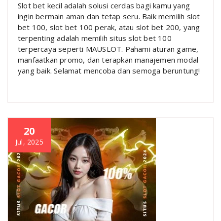
Slot bet kecil adalah solusi cerdas bagi kamu yang
ingin bermain aman dan tetap seru. Baik memilih slot
bet 100, slot bet 100 perak, atau slot bet 200, yang
terpenting adalah memilih situs slot bet 100
terpercaya seperti MAUSLOT. Pahami aturan game,
manfaatkan promo, dan terapkan manajemen modal
yang baik. Selamat mencoba dan semoga beruntung!
20
Jul, 2025