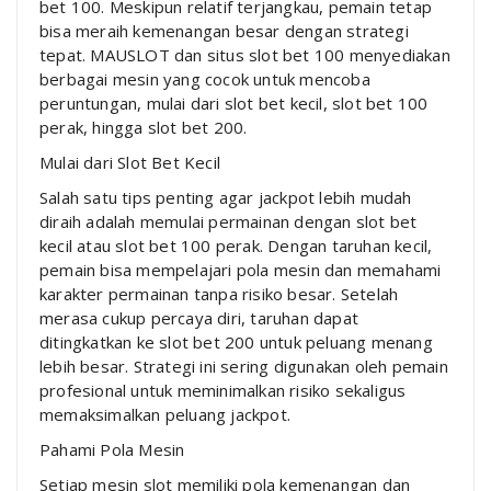
bet 100. Meskipun relatif terjangkau, pemain tetap
bisa meraih kemenangan besar dengan strategi
tepat. MAUSLOT dan situs slot bet 100 menyediakan
berbagai mesin yang cocok untuk mencoba
peruntungan, mulai dari slot bet kecil, slot bet 100
perak, hingga slot bet 200.
Mulai dari Slot Bet Kecil
Salah satu tips penting agar jackpot lebih mudah
diraih adalah memulai permainan dengan slot bet
kecil atau slot bet 100 perak. Dengan taruhan kecil,
pemain bisa mempelajari pola mesin dan memahami
karakter permainan tanpa risiko besar. Setelah
merasa cukup percaya diri, taruhan dapat
ditingkatkan ke slot bet 200 untuk peluang menang
lebih besar. Strategi ini sering digunakan oleh pemain
profesional untuk meminimalkan risiko sekaligus
memaksimalkan peluang jackpot.
Pahami Pola Mesin
Setiap mesin slot memiliki pola kemenangan dan