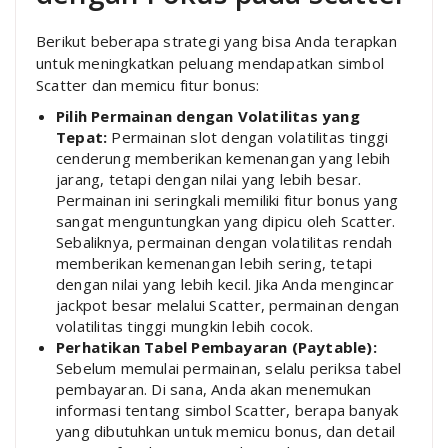
Berikut beberapa strategi yang bisa Anda terapkan
untuk meningkatkan peluang mendapatkan simbol
Scatter dan memicu fitur bonus:
Pilih Permainan dengan Volatilitas yang
Tepat:
Permainan slot dengan volatilitas tinggi
cenderung memberikan kemenangan yang lebih
jarang, tetapi dengan nilai yang lebih besar.
Permainan ini seringkali memiliki fitur bonus yang
sangat menguntungkan yang dipicu oleh Scatter.
Sebaliknya, permainan dengan volatilitas rendah
memberikan kemenangan lebih sering, tetapi
dengan nilai yang lebih kecil. Jika Anda mengincar
jackpot besar melalui Scatter, permainan dengan
volatilitas tinggi mungkin lebih cocok.
Perhatikan Tabel Pembayaran (Paytable):
Sebelum memulai permainan, selalu periksa tabel
pembayaran. Di sana, Anda akan menemukan
informasi tentang simbol Scatter, berapa banyak
yang dibutuhkan untuk memicu bonus, dan detail