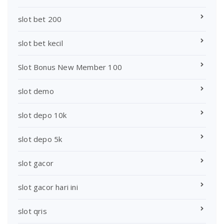
slot bet 200
slot bet kecil
Slot Bonus New Member 100
slot demo
slot depo 10k
slot depo 5k
slot gacor
slot gacor hari ini
slot qris