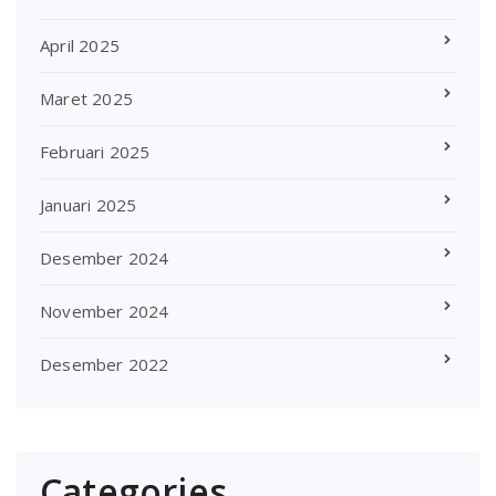
April 2025
Maret 2025
Februari 2025
Januari 2025
Desember 2024
November 2024
Desember 2022
Categories