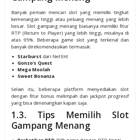
Banyak pemain mencari slot yang memiliki tingkat
kemenangan tinggi atau peluang menang yang lebih
besar. Slot gampang menang biasanya memiliki fitur
RTP (Return to Player) yang lebih tinggi, misalnya di
atas 95%. Beberapa game slot yang terkenal dan
banyak direkomendasikan termasuk:
Starburst
dari NetEnt
Gonzo’s Quest
Mega Moolah
Sweet Bonanza
Selain itu, beberapa platform menyediakan slot
dengan fitur bonus melimpah dan jackpot progresif
yang bisa dimenangkan kapan saja.
1.3. Tips Memilih Slot
Gampang Menang
Perhatikan RTP
: Pilih game dengan RTP tinggi.