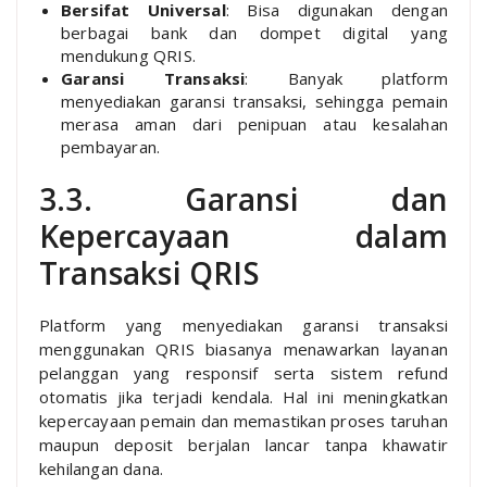
Bersifat Universal
: Bisa digunakan dengan
berbagai bank dan dompet digital yang
mendukung QRIS.
Garansi Transaksi
: Banyak platform
menyediakan garansi transaksi, sehingga pemain
merasa aman dari penipuan atau kesalahan
pembayaran.
3.3. Garansi dan
Kepercayaan dalam
Transaksi QRIS
Platform yang menyediakan garansi transaksi
menggunakan QRIS biasanya menawarkan layanan
pelanggan yang responsif serta sistem refund
otomatis jika terjadi kendala. Hal ini meningkatkan
kepercayaan pemain dan memastikan proses taruhan
maupun deposit berjalan lancar tanpa khawatir
kehilangan dana.