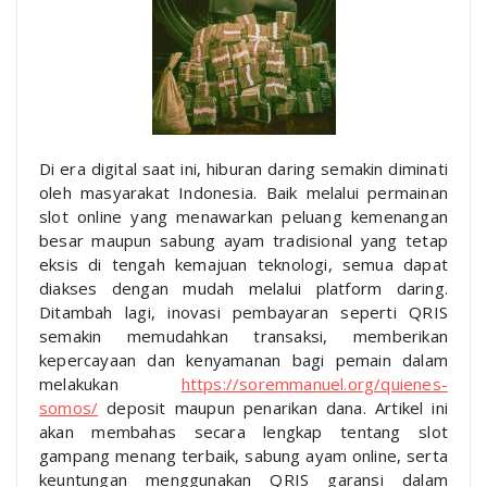
Di era digital saat ini, hiburan daring semakin diminati
oleh masyarakat Indonesia. Baik melalui permainan
slot online yang menawarkan peluang kemenangan
besar maupun sabung ayam tradisional yang tetap
eksis di tengah kemajuan teknologi, semua dapat
diakses dengan mudah melalui platform daring.
Ditambah lagi, inovasi pembayaran seperti QRIS
semakin memudahkan transaksi, memberikan
kepercayaan dan kenyamanan bagi pemain dalam
melakukan
https://soremmanuel.org/quienes-
somos/
deposit maupun penarikan dana. Artikel ini
akan membahas secara lengkap tentang slot
gampang menang terbaik, sabung ayam online, serta
keuntungan menggunakan QRIS garansi dalam