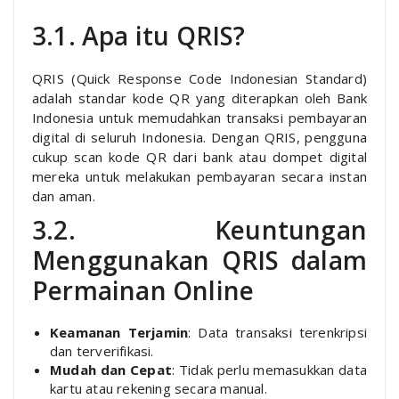
3.1. Apa itu QRIS?
QRIS (Quick Response Code Indonesian Standard)
adalah standar kode QR yang diterapkan oleh Bank
Indonesia untuk memudahkan transaksi pembayaran
digital di seluruh Indonesia. Dengan QRIS, pengguna
cukup scan kode QR dari bank atau dompet digital
mereka untuk melakukan pembayaran secara instan
dan aman.
3.2. Keuntungan
Menggunakan QRIS dalam
Permainan Online
Keamanan Terjamin
: Data transaksi terenkripsi
dan terverifikasi.
Mudah dan Cepat
: Tidak perlu memasukkan data
kartu atau rekening secara manual.