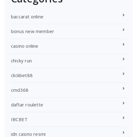
baccarat online
bonus new member
casino online
chicky run
clickbet88
cmd368
daftar roulette
IBCBET
idn casino resmi