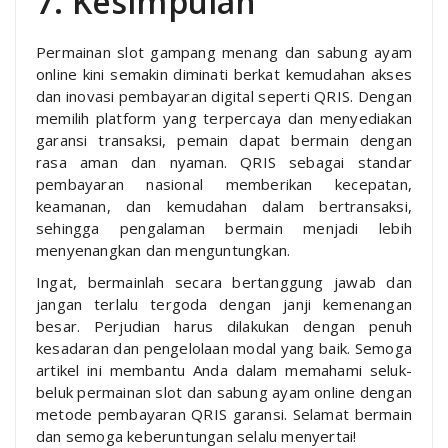
7. Kesimpulan
Permainan slot gampang menang dan sabung ayam
online kini semakin diminati berkat kemudahan akses
dan inovasi pembayaran digital seperti QRIS. Dengan
memilih platform yang terpercaya dan menyediakan
garansi transaksi, pemain dapat bermain dengan
rasa aman dan nyaman. QRIS sebagai standar
pembayaran nasional memberikan kecepatan,
keamanan, dan kemudahan dalam bertransaksi,
sehingga pengalaman bermain menjadi lebih
menyenangkan dan menguntungkan.
Ingat, bermainlah secara bertanggung jawab dan
jangan terlalu tergoda dengan janji kemenangan
besar. Perjudian harus dilakukan dengan penuh
kesadaran dan pengelolaan modal yang baik. Semoga
artikel ini membantu Anda dalam memahami seluk-
beluk permainan slot dan sabung ayam online dengan
metode pembayaran QRIS garansi. Selamat bermain
dan semoga keberuntungan selalu menyertai!