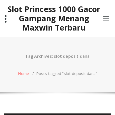
Skip
Slot Princess 1000 Gacor
to
content
Gampang Menang
Maxwin Terbaru
Tag Archives: slot deposit dana
Home
/
Posts tagged "slot deposit dana"