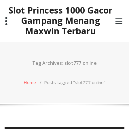
Skip
Slot Princess 1000 Gacor
to
content
Gampang Menang
Maxwin Terbaru
Tag Archives: slot777 online
Home
/
Posts tagged "slot777 online"