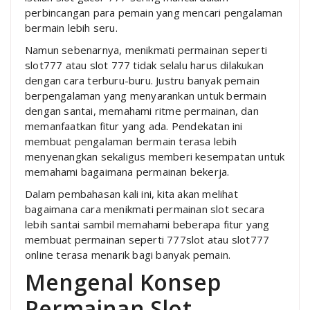
perbincangan para pemain yang mencari pengalaman
bermain lebih seru.
Namun sebenarnya, menikmati permainan seperti
slot777 atau slot 777 tidak selalu harus dilakukan
dengan cara terburu-buru. Justru banyak pemain
berpengalaman yang menyarankan untuk bermain
dengan santai, memahami ritme permainan, dan
memanfaatkan fitur yang ada. Pendekatan ini
membuat pengalaman bermain terasa lebih
menyenangkan sekaligus memberi kesempatan untuk
memahami bagaimana permainan bekerja.
Dalam pembahasan kali ini, kita akan melihat
bagaimana cara menikmati permainan slot secara
lebih santai sambil memahami beberapa fitur yang
membuat permainan seperti 777slot atau slot777
online terasa menarik bagi banyak pemain.
Mengenal Konsep
Permainan Slot