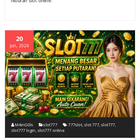
hiburan slot online.
20
Jun, 2026
M4inG0ls
slot777
777slot
,
slot 777
,
slot777
,
slot777 login
,
slot777 online