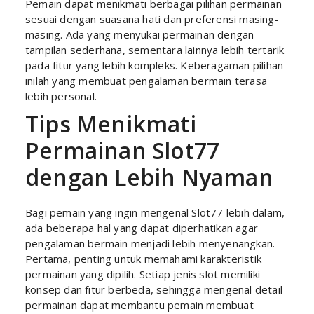
Pemain dapat menikmati berbagai pilihan permainan
sesuai dengan suasana hati dan preferensi masing-
masing. Ada yang menyukai permainan dengan
tampilan sederhana, sementara lainnya lebih tertarik
pada fitur yang lebih kompleks. Keberagaman pilihan
inilah yang membuat pengalaman bermain terasa
lebih personal.
Tips Menikmati
Permainan Slot77
dengan Lebih Nyaman
Bagi pemain yang ingin mengenal Slot77 lebih dalam,
ada beberapa hal yang dapat diperhatikan agar
pengalaman bermain menjadi lebih menyenangkan.
Pertama, penting untuk memahami karakteristik
permainan yang dipilih. Setiap jenis slot memiliki
konsep dan fitur berbeda, sehingga mengenal detail
permainan dapat membantu pemain membuat