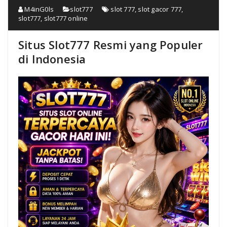
M4inG0ls
slot777
slot 777
,
slot gacor 777
,
slot777
,
slot777 online
Situs Slot777 Resmi yang Populer
di Indonesia